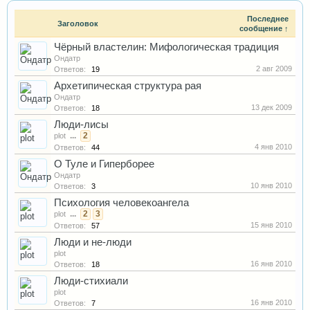
Последнее
Заголовок
сообщение ↑
Чёрный властелин: Мифологическая традиция
Ондатр
2 авг 2009
Ответов:
19
Архетипическая структура рая
Ондатр
13 дек 2009
Ответов:
18
Люди-лисы
...
2
plot
4 янв 2010
Ответов:
44
О Туле и Гиперборее
Ондатр
10 янв 2010
Ответов:
3
Психология человекоангела
...
2
3
plot
15 янв 2010
Ответов:
57
Люди и не-люди
plot
16 янв 2010
Ответов:
18
Люди-стихиали
plot
16 янв 2010
Ответов:
7