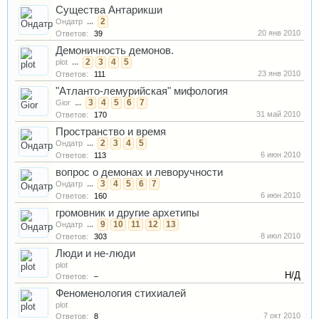
Существа Антарикши
...
2
Ондатр
20 янв 2010
Ответов:
39
Демоничность демонов.
...
2
3
4
5
plot
23 янв 2010
Ответов:
111
"Атланто-лемурийская" мифология
...
3
4
5
6
7
Gior
31 май 2010
Ответов:
170
Пространство и время
...
2
3
4
5
Ондатр
6 июн 2010
Ответов:
113
вопрос о демонах и леворучности
...
3
4
5
6
7
Ондатр
6 июн 2010
Ответов:
160
громовник и другие архетипы
...
9
10
11
12
13
Ондатр
8 июл 2010
Ответов:
303
Люди и не-люди
plot
Н/Д
Ответов:
–
Феноменология стихиалей
plot
7 окт 2010
Ответов:
8