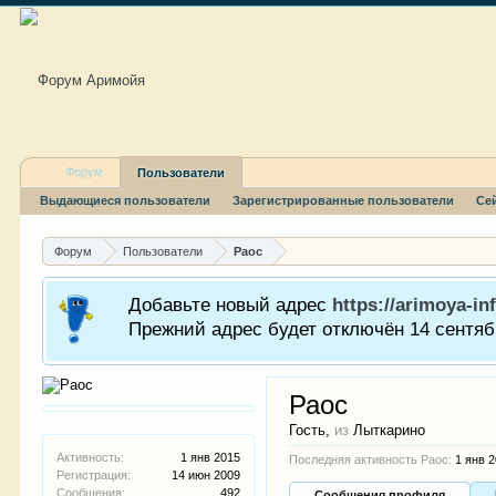
Форум
Пользователи
Выдающиеся пользователи
Зарегистрированные пользователи
Се
Форум
Пользователи
Раос
Добавьте новый адрес
https://arimoya-inf
Прежний адрес будет отключён 14 сентябр
Раос
Гость
,
из
Лыткарино
Активность:
1 янв 2015
Последняя активность Раос:
1 янв 
Регистрация:
14 июн 2009
Сообщения:
492
Сообщения профиля