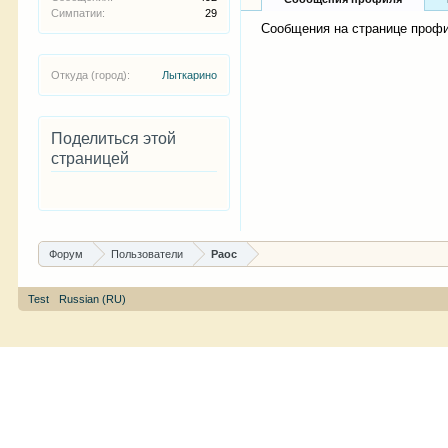
Симпатии:
29
Сообщения на странице профи
Откуда (город):
Лыткарино
Поделиться этой
страницей
Форум
Пользователи
Раос
Test
Russian (RU)