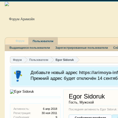
Форум
Пользователи
Выдающиеся пользователи
Зарегистрированные пользователи
Се
Форум
Пользователи
Egor Sidoruk
Добавьте новый адрес
https://arimoya-inf
Прежний адрес будет отключён 14 сентябр
Egor Sidoruk
Гость
, Мужской
Активность:
6 апр 2018
Последняя активность Egor Sidoruk:
Регистрация:
30 ноя 2011
Сообщения:
9
Сообщения профиля