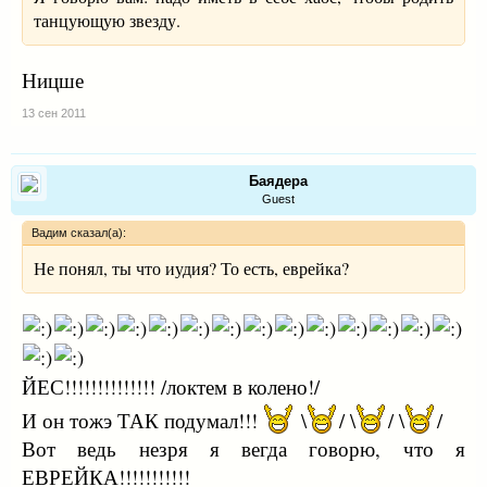
танцующую звезду.
Ницше
13 сен 2011
Баядера
Guest
Вадим сказал(а):
Не понял, ты что иудия? То есть, еврейка?
ЙЕС!!!!!!!!!!!!!! /локтем в колено!/
И он тожэ ТАК подумал!!!
\
/ \
/ \
/
Вот ведь незря я вегда говорю, что я
ЕВРЕЙКА!!!!!!!!!!!