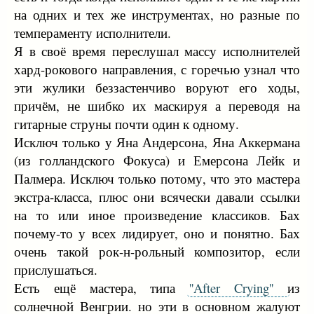
на одних и тех же инструментах, но разные по
темпераменту исполнители.
Я в своё время переслушал массу исполнителей
хард-рокового направления, с горечью узнал что
эти жулики беззастенчиво воруют его ходы,
причём, не шибко их маскируя а переводя на
гитарные струны почти один к одному.
Исключ только у Яна Андерсона, Яна Аккермана
(из голландского Фокуса) и Емерсона Лейк и
Палмера. Исключ только потому, что это мастера
экстра-класса, плюс они всячески давали ссылки
на то или иное произведение классиков. Бах
почему-то у всех лидирует, оно и понятно. Бах
очень такой рок-н-рольный композитор, если
прислушаться.
Есть ещё мастера, типа
''After Crying''
из
солнечной Венгрии. но эти в основном жалуют