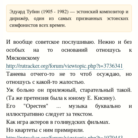
Эдуард Тубин (1905 - 1982) — эстонский композитор и
дирижёр, один из самых признанных эстонских
симфонистов всех времен.
И вообще советское послушиваю. Нежно и без
особых на то оснований отношусь к
Мясковскому
http://rutracker.org/forum/viewtopic.php?t=3736341
Танеева отчего-то не то чтоб осуждаю, но
отношусь с какой-то жалостью.
Уж больно он прилежный, старательный такой.
(Та же претензия была к юному Е. Кисину).
Его "Орестея" ... музыка буквально и
иллюстративно следует за текстом.
Как игра актеров в голивудских фильмах.
Но квартеты с ним примирили.
http://rutracker.org/forum/viewtopic.php?t=1970443