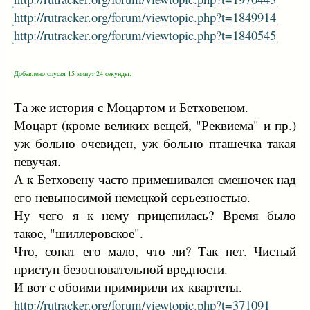
http://rutracker.org/forum/viewtopic.php?t=1849914
http://rutracker.org/forum/viewtopic.php?t=1840545
Добавлено спустя 15 минут 24 секунды:
Та же история с Моцартом и Бетховеном.
Моцарт (кроме великих вещей, "Реквиема" и пр.)
уж больно очевиден, уж больно пташечка такая
певучая.
А к Бетховену часто примешивался смешочек над
его невыносимой немецкой серьезностью.
Ну чего я к нему прицепилась? Время было
такое, "шиллеровское".
Что, сонат его мало, что ли? Так нет. Чистый
приступ безосновательной вредности.
И вот с обоими примирили их квартеты.
http://rutracker.org/forum/viewtopic.php?t=371091