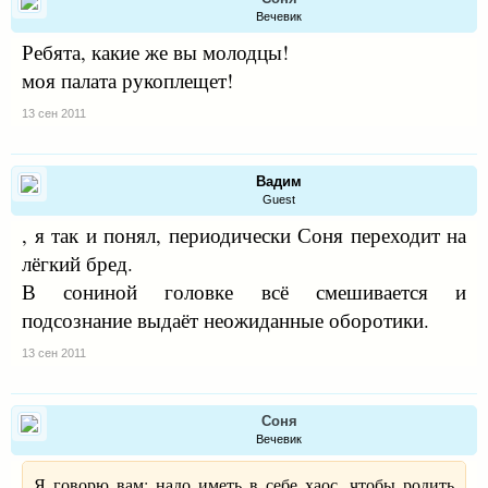
Вечевик
Ребята, какие же вы молодцы!
моя палата рукоплещет!
13 сен 2011
Вадим
Guest
, я так и понял, периодически Соня переходит на
лёгкий бред.
В сониной головке всё смешивается и
подсознание выдаёт неожиданные оборотики.
13 сен 2011
Соня
Вечевик
Я говорю вам: надо иметь в себе хаос, чтобы родить