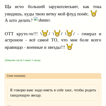
Ща исчо большей зарукоплескаит, как тока
увидишь, куды твою ветку мой флуд понёс.
А што делать?
ОТТ круто-то!!! \
/ \
/ \
/ - генерал и
астроном - всё самоё ТО, что мне боле всего
нравиццо - военные и звезды!!!
Добавлено спустя 5 минут 5 секунд:
Соня сказал(а):
Я говорю вам: надо иметь в себе хаос, чтобы родить
танцующую звезду.