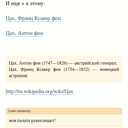
И еще + к этому:
Цах, Франц Ксавер фон
Цах, Антон фон
Цах, Антон фон (1747—1826) — австрийский генерал;
Цах, Франц Ксавер фон (1754—1832) — немецкий
астроном.
http://ru.wikipedia.org/wiki/Цах
Соня сказал(а):
моя палата рукоплещет!