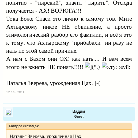
понятно - "тырский", значит "тырить". Отсюда
получается - АХ! ВОРЮГА!!!
Тока Боже Спаси это лично к самому тов. Мите
Ахтырскому никое НЕ обвинение, а просто
этимологический разбор его фамилии, и всё я это
к тому, что Ахтырскому "прибабахи" ни разу не
нать по этой самой причине.
А нам с Бахом они ОХ! как нать.... И вам всем
этого не вжисть НЕ понять!!!!!
:evil:
Наталья Зверева, урожденная Цах. [-(
12 сен 2011
Вадим
Guest
Баядера сказал(а):
Наталья Зверева, урожденная Цах.