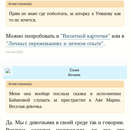
Аглая сказал(а):
Прям не знаю где поболтать, за шторку к Уляшову как
то не хочется.
Можно попробовать в
"Визитной карточке"
или в
"Личных переживаниях и личном опыте"
.
14 сен 2011
Соня
Вечевик
Аглая сказал(а):
Меня она вообще послала сказки в исполнении
Бабановой слушать за пристрастие к Аве Марии.
Веселая девочка.
Да. Мы с девочками в своей среде так и говорим.
Реплики кажутся несвязными, но все это