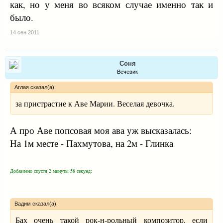
как, но у меня во всяком случае именно так и
было.
14 сен 2011
Соня
Вечевик
Аглая сказал(а):
за пристрастие к Аве Марии. Веселая девочка.
А про Аве попсовая моя ава уж высказалась:
На 1м месте - Пахмутова, на 2м - Глинка
Добавлено спустя 2 минуты 58 секунд:
Вадим сказал(а):
Бах очень такой рок-н-рольный композитор, если