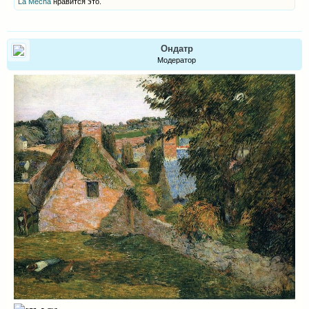
La Mecha
нравится это.
Ондатр
Модератор