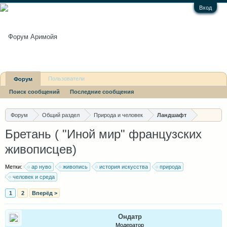
Вход
Пользователи
Форум
Поиск сообщений
Последние сообщения
Последние сообщения
Форум
Общий раздел
Природа и человек
Ландшафт
Бретань ( "Иной мир" французских
живописцев)
Метки:
ар нуво
живопись
история искусства
природа
человек и среда
1
2
Вперёд >
Ондатр
Модератор