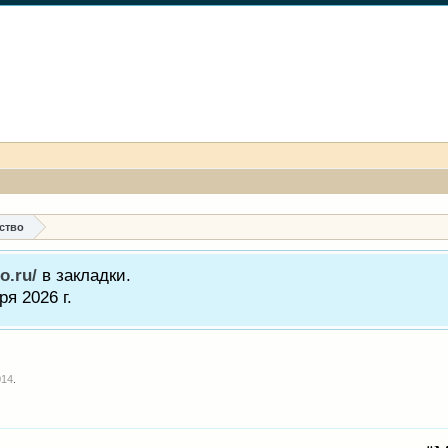
ство
o.ru/
в закладки.
я 2026 г.
014
.