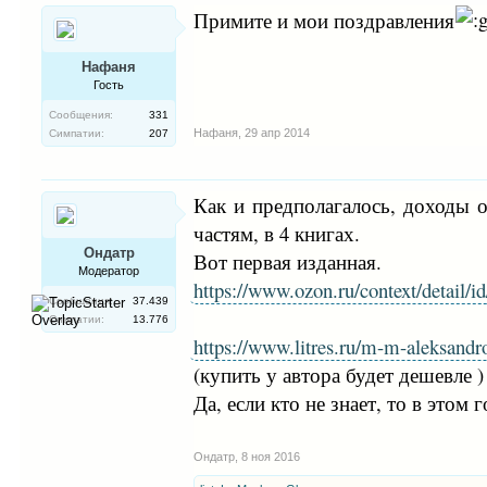
Примите и мои поздравления
Нафаня
Гость
Сообщения:
331
Нафаня
,
29 апр 2014
Симпатии:
207
Как и предполагалось, доходы 
частям, в 4 книгах.
Ондатр
Вот первая изданная.
Модератор
https://www.ozon.ru/context/detail/
Сообщения:
37.439
Симпатии:
13.776
https://www.litres.ru/m-m-aleksandro
(купить у автора будет дешевле )
Да, если кто не знает, то в это
Ондатр
,
8 ноя 2016