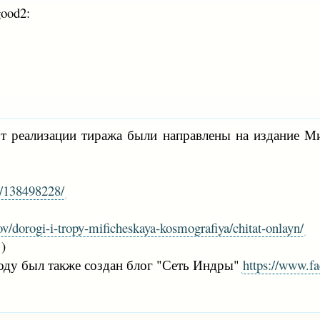
от реализации тиража были направлены на издание М
id/138498228/
v/dorogi-i-tropy-mificheskaya-kosmografiya/chitat-onlayn/
 )
м году был также создан блог "Сеть Индры"
https://www.f