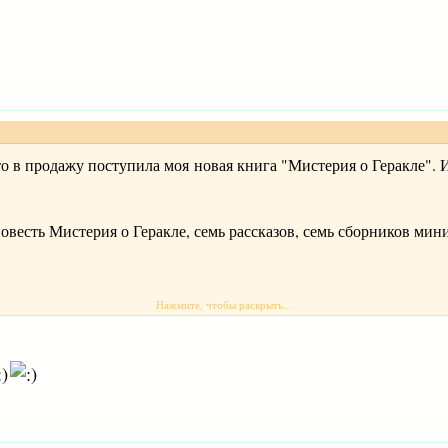
что в продажу поступила моя новая книга "Мистерия о Геракле". 
овесть Мистерия о Геракле, семь рассказов, семь сборников мин
Нажмите, чтобы раскрыть...
ь
http://www.shop.printmoscow.ru/