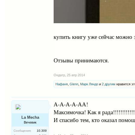
купить книгу уже сейчас можно 
Отзывы принимаются.
Ондатр
,
25 апр 2014
Нафаня
,
Glenn
,
Марк Ляндо
и
2 другим
нравится эт
А-А-А-А-АА!
Максимочка! Как я рада!!!!!!!!!
La Mecha
И спасибо тем, кто оказал помощ
Вечевик
Сообщения:
10.309