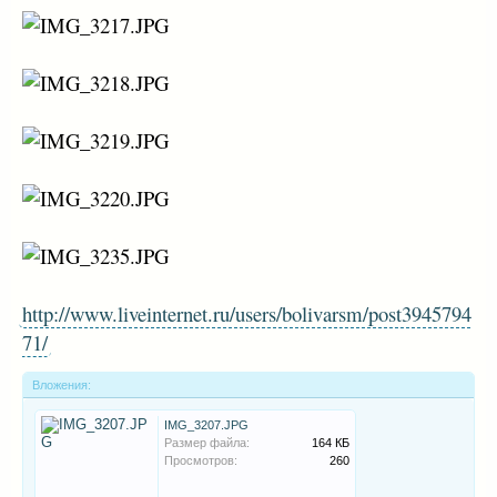
http://www.liveinternet.ru/users/bolivarsm/post3945794
71/
Вложения:
IMG_3207.JPG
Размер файла:
164 КБ
Просмотров:
260