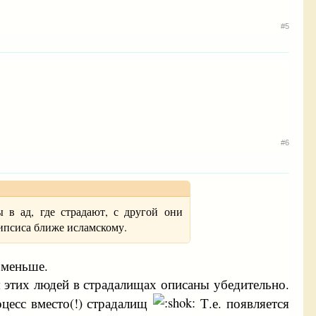
#5
#6
 в ад, где страдают, с другой они
липсиса ближе исламскому.
 меньше.
 этих людей в страдалищах описаны убедительно.
оцесс вместо(!) страдалищ
Т.е. появляется