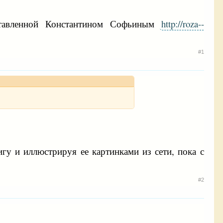
оставленной Константином Софьиным
http://roza--
#1
игу и иллюстрируя ее картинками из сети, пока с
#2