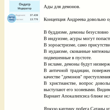
Ондатр
Ады для демонов.
Модератор
Сообщения:
37.439
Концепция Андреева довольно о
Симпатии:
13.776
В буддизме, демоны безусловно 
В индуизме, асуры могут попасть
В зороастризме, само присутстви
В иудаизме, скованные мятежны
подвешенные в пустоте.
В исламе, демоны будут низверж
В античной традиции, поверже
качестве "демонов" преступлени
В христианстве, вопрос довол
выступают его хозяевами. Видимо
Вариант Апокалипсиса ближе ис
Яркую картину побега Сатаны из