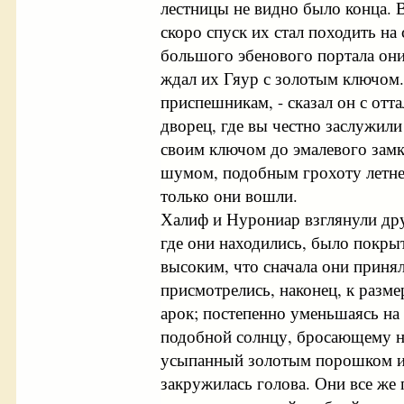
лестницы не видно было конца. 
скоро спуск их стал походить на 
большого эбенового портала они 
ждал их Гяур с золотым ключом.
приспешникам, - сказал он с отт
дворец, где вы честно заслужили
своим ключом до эмалевого замк
шумом, подобным грохоту летне
только они вошли.
Халиф и Нурониар взглянули дру
где они находились, было покры
высоким, что сначала они принял
присмотрелись, наконец, к разм
арок; постепенно уменьшаясь на 
подобной солнцу, бросающему на
усыпанный золотым порошком и 
закружилась голова. Они все же