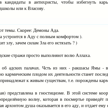
 в кандидаты в антихристы, чтобы избегнуть кары
едшколы или к Власову.
от темы. Скорее: Демоны Ада.
а устроится в Аду с полным комфортом ).
т злу, зачем силам Зла его истязать ? )
адские стражи просто выполняют волю Аллаха.
 об адских палачах. Чсть из них - ракшасы Ямы - 
 но кармическим плодом их деятельности станет посл
 принадлежат к живым существам, т.е. порождены кар
кая) представлена в гностицизме. В этой системе к
 определённую волну, которая в посмертье приведёт 
 архонтом душа оказывается в его аду, и отдает ему 