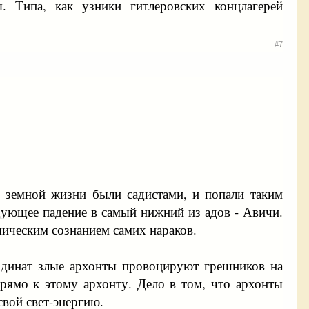
. Типа, как узники гитлеровских концлагерей
#7
в земной жизни были садистами, и попали таким
едующее падение в самый нижний из адов - Авичи.
мическим сознанием самих нараков.
оординат злые архонты провоцируют грешников на
прямо к этому архонту. Дело в том, что архонты
свой свет-энергию.