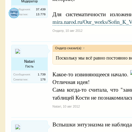
Модератор
Сообщения:
37.439
Для систематичности изложе
Симпатии:
13.776
mira.narod.ru/Our_works/Sofin_K_V
Ондатр
,
10 авг 2012
Ондатр сказал(а):
↑
Поскольку мы всё равно постоянно в
Natari
Гость
Какое-то извиняющееся начало.
Сообщения:
1.739
Симпатии:
176
Отличная идея!
Сама когда-то считала, что "за
таблицей Кости не познакомилас
Natari
,
10 авг 2012
Вспышки энтузиазма не наблюда