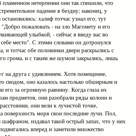
В пламенном нетерпении они так спешили, что
стремительное падение в бездну; наконец, у
остановились: халиф тотчас узнал его; тут
 "Добро пожаловать - на зло Магомету и его
алкивающей улыбкой, - сейчас я введу вас во
 себе место". С этими словами он дотронулся
а, и тотчас обе половинки двери раскрылись с
го грома, и с таким же шумом закрылись, лишь
г на друга с удивлением. Хотя помещение,
то сводом, оно казалось настолько обширным и
и его за огромную равнину. Когда глаза их
ерам предметов, они разобрали ряды колонн и
расстоянии, они вели к лучистой точке,
 поверхность моря свои последние лучи. Пол,
шафраном, издавал такой острый запах, что у них
 подвигались вперед и заметили множество