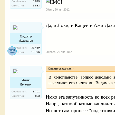
Сообщения:
8.819
Симпатии:
1.833
Glenn
,
20 авг 2012
Да, и Локи, и Кащей и Ажи-Дахак
Ондатр
Модератор
Сообщения:
37.439
Ондатр
,
20 авг 2012
Симпатии:
13.776
Ондатр сказал(а):
↑
В христианстве, вопрос довольно 
Яник
выступают его хозяевами. Видимо в 
Вечевик
Сообщения:
3.761
Имхо эта запутанность во всех р
Симпатии:
833
Напр., разнообразные кандидаты
Но вот сам процесс "подготовки