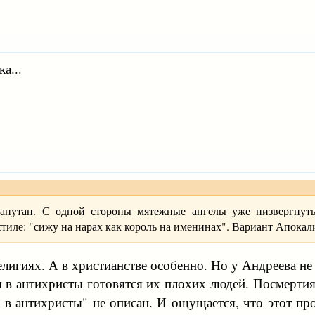
а...
запутан. С одной стороны мятежные ангелы уже низвергнуты
стиле: "сижу на нарах как король на именинах". Вариант Апока
елигиях. А в христианстве особенно. Но у Андреева не
 в антихристы готовятся их плохих людей. Посмертия
 в антихристы" не описан. И ощущается, что этот пр