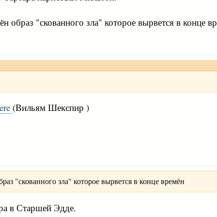
н образ "скованного зла" которое вырвется в конце вр
here
(Вильям Шекспир )
раз "скованного зла" которое вырвется в конце времён
ра в Старшей Эдде.