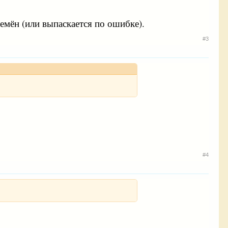
емён (или выпаскается по ошибке).
#3
#4