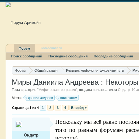
Пользователи
Форум
Поиск сообщений
Последние сообщения
Последние сообщения
Форум
Общий раздел
Религия, мифология, духовные пути
Миф
Миры Даниила Андреева : Некоторы
Тема в разделе "
Мифическая география
", создана пользователем
Ондатр
,
10 а
Метки:
даниил андреев
психокосм
Страница 1 из 4
1
2
3
4
Вперёд >
Поскольку мы всё равно постоян
того по разным форумам рассе
Ондатр
истории).