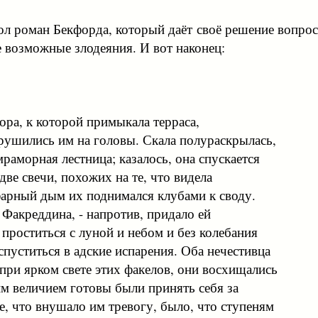
ол роман Бекфорда, который даёт своё решение вопрос
 возможные злодеяния. И вот наконец:
гора, к которой примыкала терраса,
брушились им на головы. Скала полураскрылась,
мраморная лестница; казалось, она спускается
две свечи, похожих на те, что видела
фарный дым их поднимался клубами к своду.
 Факреддина, - напротив, придало ей
 проститься с луной и небом и без колебания
пуститься в адские испарения. Оба нечестивца
при ярком свете этих факелов, они восхищались
им величием готовы были принять себя за
е, что внушало им тревогу, было, что ступеням