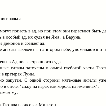
ригинальна.
могут попасть в ад, но при этом они перестают быть д
 в особый ад, их судья не Яма , а Варуна.
е демонов и создаёт ад.
е ангелы заключены на втором небе, упоминаются и н
ены в Ад после страшного суда.
нные титаны заточены в самой глубокой части Тарта
я в кратерах Луны.
ьно запутан. С одной стороны мятежные ангелы уже 
 в стиле: "сижу на нарах как король на именинах".
ламскому.
 Тартара нарисовал Мильтон.