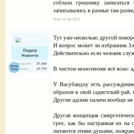
соблазн грешнику записаться
записывались в разные там разв
Яник
,
20 авг 2012
Тут уже несколько другой повор
И вопрос может ли избранник Зл
Ондатр
Действительно если человек служи
Модератор
Сообщения:
37.439
В чистом монотеизме всё ясно: 
Симпатии:
13.776
У Васубандху есть рассуждение
образом в свой садистский рай,
Другие адские палачи вообще не
Другая концепция (энергетичес
грех, как бы настраивая их на
питаются этими душами, пожраная