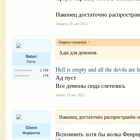
Наконец достаточно распространё
Ондатр
,
20 авг 2012
Ондатр сказал(а):
↑
Ады для демонов.
Natari
Гость
Hell is empty and all the devils are 
Сообщения:
1.739
Ад пуст
Симпатии:
176
Все демоны сюда слетелись
Natari
,
20 авг 2012
Наконец достаточно распространён об
Glenn
Вспомнить хотя бы волка Фенри
Модератор