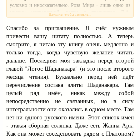
условно и иносказательно. Роза Мира - лишь одно из
многих направлений, ветки о творчестве Д.А.
Нажмите, чтобы раскрыть...
обновляются не слишком часто. Но, если желаете, Вы,
конечно, можете писать на эту тему.
Спасибо за приглашение. Я счёл нужным
привести вашу цитату полностью. А теперь
смотрите, я читаю эту книгу очень медленно и
только тогда, когда чувствую желание читать
дальше. Последняя моя закладка перед второй
главой "Логос Шаданакара" (и это после второго
месяца чтения). Буквально перед ней идёт
перечисление состава элиты Шаданакара. Там
целый ряд имён, никак между собой
непосредственно не связанных, но в силу
интегральности они оказались в одном месте. Там
нет ни одного русского имени. Этот список имён
- этакая сборная солянка. Даже есть Жанна Арк.
Как она может соседствовать рядом с Платоном?