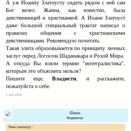
А уж Иоанну Златоусту сидеть рядом с ней сам
Бог велел. Жанна, как известно, была
девственницей и христианкой. А Иоанн Златоуст
даже большой специальный трактат написал о
правилах общения с христианскими
девственницами. Рекомендую почитать.
Такая элита образовывается по принципу личных
заслуг перед Логосом Шаданакара и Розой Мира.
А откуда Вы взяли термин "интегралистика",
которым это объяснить нельзя?
Владисти
Пишите еще,
, и расскажите,
пожалуйста о себе.
1 апр 2019
Glenn
Модератор
Яник сказал(а):
↑