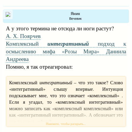
Яник
Вечевик
А у этого термина не отсюда ли ноги растут?
А. Х. Поярчев
Комплексный
интегративный
подход к
осмыслению мифа «Розы Мира» Даниила
Андреева
Помню, я так отреагировал:
Комплексный
интегративный
– что это такое? Слово
«интегративный» слышу впервые. Интуиция
подсказывает мне, что это означает «комплексный» .
Если я угадал, то «комплексный интегративный»
можно записать как «комплексный комплексный» или
как «интегративный интегративный». А обозначает это
что-то вроде «общий».
Нажмите, чтобы раскрыть...
Скажите мне честно: вы получили бы меньше