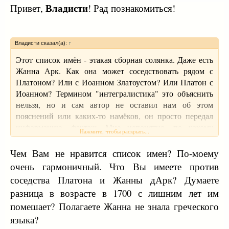
Владисти
Привет,
! Рад познакомиться!
Владисти сказал(а):
↑
Этот список имён - этакая сборная солянка. Даже есть
Жанна Арк. Как она может соседствовать рядом с
Платоном? Или с Иоанном Златоустом? Или Платон с
Иоанном? Термином "интегралистика" это объяснить
нельзя, но и сам автор не оставил нам об этом
пояснений или каких-то намёков, он просто передал
информацию, фактаж. Мне непонятно, по какому
Нажмите, чтобы раскрыть...
принципу образовывается такая элита.
Чем Вам не нравится список имен? По-моему
очень гармоничный. Что Вы имеете против
соседства Платона и Жанны дАрк? Думаете
разница в возрасте в 1700 с лишним лет им
помешает? Полагаете Жанна не знала греческого
языка?