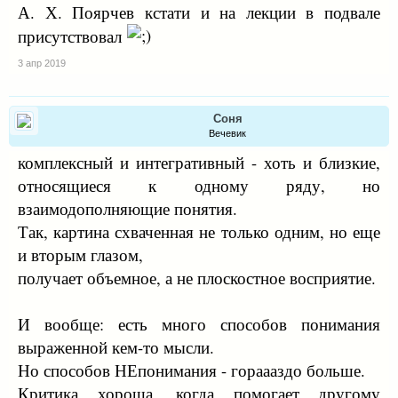
информации, если бы статья называлась «Миф «Розы
А. Х. Поярчев кстати и на лекции в подвале
Мира» Даниила Андреева»?
присутствовал
3 апр 2019
Соня
Вечевик
комплексный и интегративный - хоть и близкие,
относящиеся к одному ряду, но
взаимодополняющие понятия.
Так, картина схваченная не только одним, но еще
и вторым глазом,
получает объемное, а не плоскостное восприятие.
И вообще: есть много способов понимания
выраженной кем-то мысли.
Но способов НЕпонимания - гораааздо больше.
Критика хороша, когда помогает другому