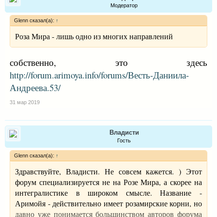
Модератор
Glenn сказал(а):
↑
Роза Мира - лишь одно из многих направлений
собственно, это здесь
http://forum.arimoya.info/forums/Весть-Даниила-
Андреева.53/
31 мар 2019
Владисти
Гость
Glenn сказал(а):
↑
Здравствуйте, Владисти. Не совсем кажется. ) Этот
форум специализируется не на Розе Мира, а скорее на
интегралистике в широком смысле. Название -
Аримойя - действительно имеет розамирские корни, но
давно уже понимается большинством авторов форума