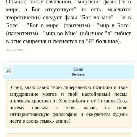
Обычно после начальной, "мирской" фазы ("я в
мире, а Бог отсутствует" то есть, мыслится
теоретически) следует фазы "Бог во мне" - "я в
Боге" - "Бог в мире" (пантеизм) - "мир в Боге"
(панентеизм) - "мир во Мне" (обычное "я" гибнет
в огне смирения и сменяется на "Я" большое).
25 янв 2019
Соня
Вечевик
-Соня, знаю давно твою либеральную позицию и твоё
запудривание мозгов и твой настойчивый посыл
отвлекать христиан от Христа-Бога и от Писания Его,-
посему просьба к тебе,- давай, ты свою
антихристианскую философию и оккультизм будешь
нести в своих темах,- аминь?