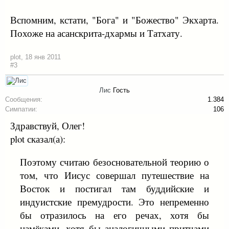
Вспомним, кстати, "Бога" и "Божество" Экхарта.
Похоже на асанскрита-дхармы и Татхату.
plot
,
18 янв 2011
#3
Лис
Гость
Сообщения:
1.384
Симпатии:
106
Здравствуй, Олег!
plot сказал(а):
Поэтому считаю безосновательной теорию о
том, что Иисус совершал путешествие на
Восток и постигал там буддийские и
индуистские премудрости. Это непременно
бы отразилось на его речах, хотя бы
намёками, хотя бы аналогичными притчами