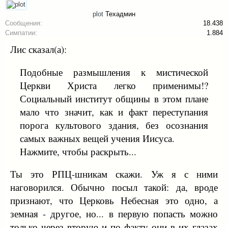
plot
Техадмин
Сообщения:
18.438
Симпатии:
1.884
Лис сказал(а):
Подобные размышления к мистической
Церкви Христа легко применимы!?
Социальный институт общины в этом плане
мало что значит, как и факт переступания
порога культового здания, без осознания
самых важных вещей учения Иисуса.
Нажмите, чтобы раскрыть...
Ты это РПЦ-шникам скажи. Уж я с ними
наговорился. Обычно посыл такой: да, вроде
признают, что Церковь Небесная это одно, а
земная - другое, но... в первую попасть можно
только через вторую и по факту они в их глазах