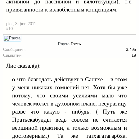
активной до пассивной и вялотекущей), т.е.
привязанности к излюбленным концепциям.
plot
,
3 фев 2011
#10
Рауха
Гость
Сообщения:
3.495
Симпатии:
19
Лис сказал(а):
о что благодать действует в Сангхе -- в этом
у меня никаких сомнений нет. Хотя бы уже
потому, что своими усилиями мало что
человек может в духовном плане, несуразицу
разве что какую - нибудь. ( Путь же
Пратьекабудды ведь совсем не считается
вершиной практики, а только возможным и
достоверным.) Та же татхагатагарбха,