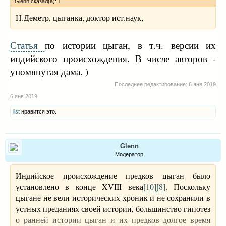
Glenn сказал(а):
↑
Н.Деметр, цыганка, доктор ист.наук,
Статья
по истории цыган, в т.ч. версии их
индийского происхождения. В числе авторов -
упомянутая дама. )
Последнее редактирование:
6 янв 2019
6 янв 2019
list
нравится это.
Glenn
Модератор
Индийское происхождение предков цыган было
установлено в конце XVIII века
[10]
[8]
. Поскольку
цыгане не вели исторических хроник и не сохранили в
устных преданиях своей истории, большинство гипотез
о ранней истории цыган и их предков долгое время