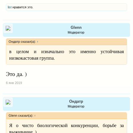
Джамму и Кашмир
[29]
.
list
нравится это.
Glenn
Модератор
Ондатр сказал(а):
↑
в целом и изначально это именно устойчивая
низкокастовая группа.
Это да. )
6 янв 2019
Ондатр
Модератор
Glenn сказал(а):
↑
Я о чисто биологической конкуренции, борьбе за
выживание. )