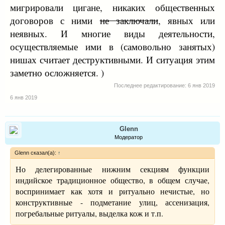
мигрировали цигане, никаких общественных
договоров с ними
не заключали
, явных или
неявных. И многие виды деятельности,
осуществляемые ими в (самовольно занятых)
нишах считает деструктивными. И ситуация этим
заметно осложняется. )
Последнее редактирование:
6 янв 2019
6 янв 2019
Glenn
Модератор
Glenn сказал(а):
↑
Но делегированные нижним секциям функции
индийское традиционное общество, в общем случае,
воспринимает как хотя и ритуально нечистые, но
конструктивные - подметание улиц, ассенизация,
погребальные ритуалы, выделка кож и т.п.