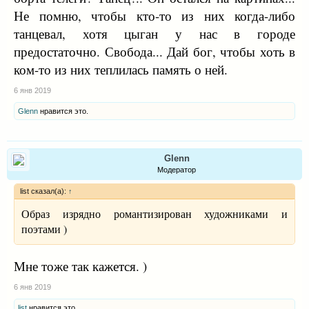
Не помню, чтобы кто-то из них когда-либо
танцевал, хотя цыган у нас в городе
предостаточно. Свобода... Дай бог, чтобы хоть в
ком-то из них теплилась память о ней.
6 янв 2019
Glenn
нравится это.
Glenn
Модератор
list сказал(а):
↑
Образ изрядно романтизирован художниками и
поэтами )
Мне тоже так кажется. )
6 янв 2019
list
нравится это.