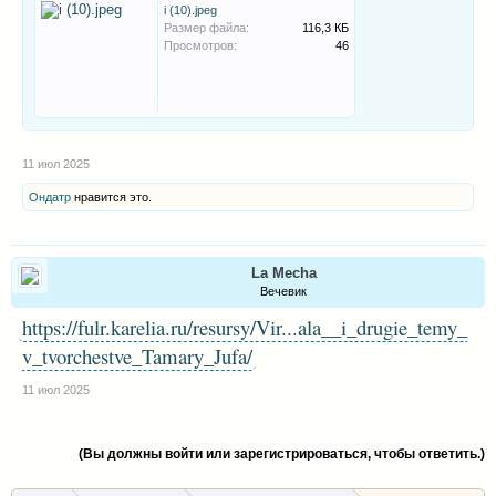
i (10).jpeg
Размер файла:
116,3 КБ
Просмотров:
46
11 июл 2025
Ондатр
нравится это.
La Mecha
Вечевик
https://fulr.karelia.ru/resursy/Vir...ala__i_drugie_temy_
v_tvorchestve_Tamary_Jufa/
11 июл 2025
(Вы должны войти или зарегистрироваться, чтобы ответить.)