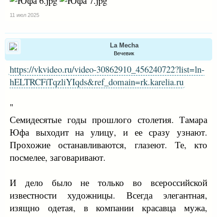
11 июл 2025
La Mecha
Вечевик
https://vkvideo.ru/video-30862910_456240722?list=ln-
hELTRCFiTqzliYIqds&ref_domain=rk.karelia.ru
"
Семидесятые годы прошлого столетия. Тамара
Юфа выходит на улицу, и ее сразу узнают.
Прохожие останавливаются, глазеют. Те, кто
посмелее, заговаривают.
И дело было не только во всероссийской
известности художницы. Всегда элегантная,
изящно одетая, в компании красавца мужа,