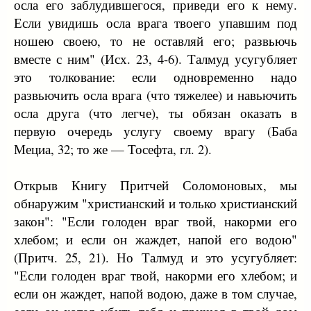
осла его заблудившегося, приведи его к нему.
Если увидишь осла врага твоего упавшим под
ношею своею, то не оставляй его; развьючь
вместе с ним" (Исх. 23, 4-6). Талмуд усугубляет
это толкование: если одновременно надо
развьючить осла врага (что тяжелее) и навьючить
осла друга (что легче), ты обязан оказать в
первую очередь услугу своему врагу (Баба
Мециа, 32; то же — Тосефта, гл. 2).
Открыв Книгу Притчей Соломоновых, мы
обнаружим "христианский и только христианский
закон": "Если голоден враг твой, накорми его
хлебом; и если он жаждет, напой его водою"
(Притч. 25, 21). Но Талмуд и это усугубляет:
"Если голоден враг твой, накорми его хлебом; и
если он жаждет, напой водою, даже в том случае,