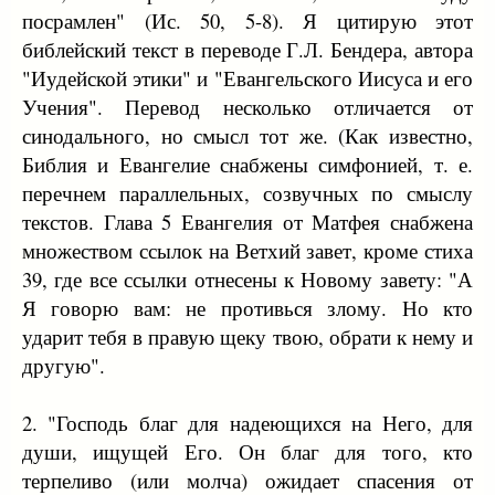
посрамлен" (Ис. 50, 5-8). Я цитирую этот
библейский текст в переводе Г.Л. Бендера, автора
"Иудейской этики" и "Евангельского Иисуса и его
Учения". Перевод несколько отличается от
синодального, но смысл тот же. (Как известно,
Библия и Евангелие снабжены симфонией, т. е.
перечнем параллельных, созвучных по смыслу
текстов. Глава 5 Евангелия от Матфея снабжена
множеством ссылок на Ветхий завет, кроме стиха
39, где все ссылки отнесены к Новому завету: "А
Я говорю вам: не противься злому. Но кто
ударит тебя в правую щеку твою, обрати к нему и
другую".
2. "Господь благ для надеющихся на Него, для
души, ищущей Его. Он благ для того, кто
терпеливо (или молча) ожидает спасения от