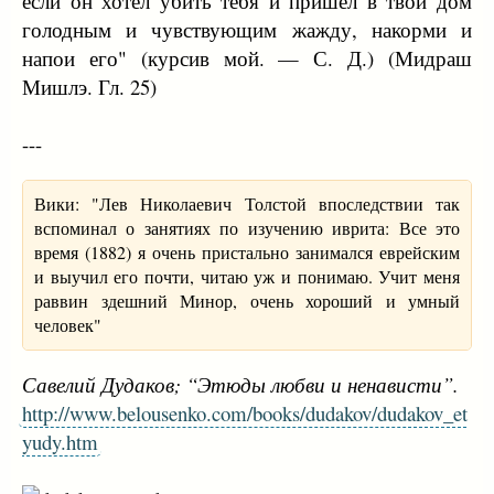
если он хотел убить тебя и пришел в твой дом
голодным и чувствующим жажду, накорми и
напои его" (курсив мой. — С. Д.) (Мидраш
Мишлэ. Гл. 25)
---
Вики: "Лев Николаевич Толстой впоследствии так
вспоминал о занятиях по изучению иврита: Все это
время (1882) я очень пристально занимался еврейским
и выучил его почти, читаю уж и понимаю. Учит меня
раввин здешний Минор, очень хороший и умный
человек"
Савелий Дудаков; “Этюды любви и ненависти”.
http://www.belousenko.com/books/dudakov/dudakov_et
yudy.htm