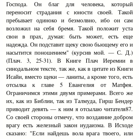
Господа. Он благ для человека, который
переносит страдания с юности своей. Такой
пребывает одиноко и безмолвно, ибо он сам
возложил на себя бремя. Такой положит уста
свои в прах, думая: быть может, есть еще
надежда. Он подставит щеку свою бьющему его и
насытится поношением" (курсив мой. — С. Д.)
(Плач. 3, 25-31). В Книге Плач Иеремии в
синодальном тексте, так же, как в цитате из Книги
Исайи, вместо щеки — ланиты, а кроме того, есть
отсылка к главе 5 Евангелия от Матфея.
Ограничимся этими двумя примерами. Всего же
их, как из Библии, так из Талмуда, Гирш Бендер
приводит девять — к ним я отсылаю читателя87.
Со своей стороны отмечу, что воздаяние добром
врагу есть железный закон иудаизма. В Исходе
сказано: "Если найдешь вола врага твоего, или