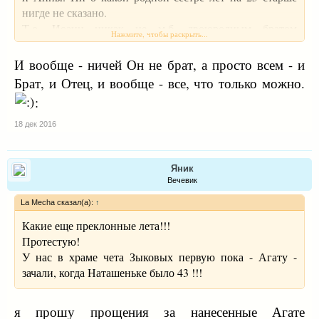
нигде не сказано.
Т.о. Иоанн никак не м.б. двоюродным братом
Нажмите, чтобы раскрыть...
Спасителя по Матери.
Надеюсь понятно, что по Отцу тоже
И вообще - ничей Он не брат, а просто всем - и
Брат, и Отец, и вообще - все, что только можно.
:
18 дек 2016
Яник
Вечевик
La Mecha сказал(а):
↑
Какие еще преклонные лета!!!
Протестую!
У нас в храме чета Зыковых первую пока - Агату -
зачали, когда Наташеньке было 43 !!!
я прошу прощения за нанесенные Агате