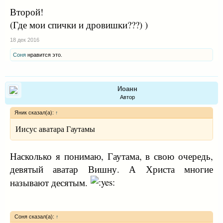
Второй!
(Где мои спички и дровишки???) )
18 дек 2016
Соня
нравится это.
Иоанн
Автор
Яник сказал(а):
↑
Иисус аватара Гаутамы
Насколько я понимаю, Гаутама, в свою очередь,
девятый аватар Вишну. А Христа многие
называют десятым.
Соня сказал(а):
↑