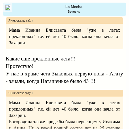
La Mecha
Вечевик
Яник сказал(а):
↑
Мама Иоанна Елисавета была "уже в летах
преклонных" т.е. ей лет 40 было, когда она зачла от
Захарии.
Какие еще преклонные лета!!!
Протестую!
У нас в храме чета Зыковых первую пока - Агату
- зачали, когда Наташеньке было 43 !!!
Яник сказал(а):
↑
Мама Иоанна Елисавета была "уже в летах
преклонных" т.е. ей лет 40 было, когда она зачла от
Захарии.
Богородица также вроде бы была первенцем у Иоакима
и Анны. Ни о какой родной сестре лет на 25 старше