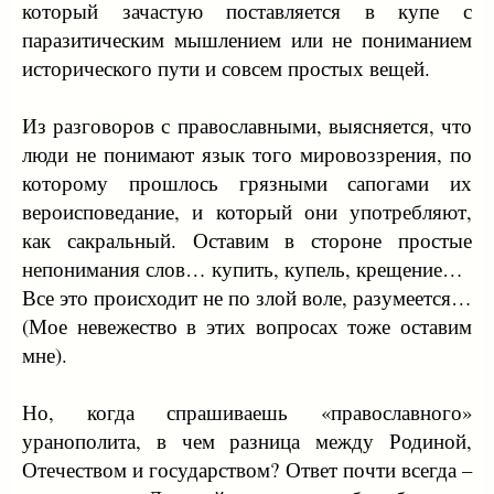
который зачастую поставляется в купе с
увидишь за этим справедливую руку Бога и поможешь
паразитическим мышлением или не пониманием
людям одного с тобой языка найти Наказывающего и
исторического пути и совсем простых вещей.
Милующего Судью. Но при этом ты будешь помнить,
что есть только один народ, к которому ты
принадлежишь по настоящему, — народ Бога, люди,
Из разговоров с православными, выясняется, что
взятые в удел, избранные из тьмы в чудный Божий свет
люди не понимают язык того мировоззрения, по
(см. 1 Петр. 2: 9).
которому прошлось грязными сапогами их
А гонения для народа странников естественны. Ведь,
вероисповедание, и который они употребляют,
как говорил святой Иустин Философ, «мы знаем, что
как сакральный. Оставим в стороне простые
христиане будут гонимы всегда, пока не вернется
Христос и не освободит нас». Но отечество
непонимания слов… купить, купель, крещение…
уранополита всегда в безопасности, ибо кто может
Все это происходит не по злой воле, разумеется…
повредить Новому Иерусалиму? А то государство, в
(Мое невежество в этих вопросах тоже оставим
котором уранополит странствует, он будет защищать в
мне).
той мере, в какой оно не враждует против Бога, по
заповеди повиновения властям (см. Рим. 13: 1-6). Но
Но, когда спрашиваешь «православного»
сердца его государство не трогает, ибо все видимое
временно, а невидимое вечно. Но для того, чтобы
уранополита, в чем разница между Родиной,
угодить Господу, уранополит защитит слабого,
Отечеством и государством? Ответ почти всегда –
пожалеет оскорбленного. И не во имя чьих-то прав, а