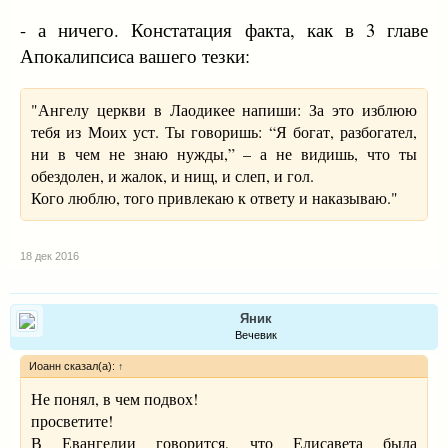
- а ничего. Констатация факта, как в 3 главе
Апокалипсиса вашего тезки:
"Ангелу церкви в Лаодикее напиши: За это изблюю
тебя из Моих уст. Ты говоришь: “Я богат, разбогател,
ни в чем не знаю нужды,” – а не видишь, что ты
обездолен, и жалок, и нищ, и слеп, и гол.
Кого люблю, того привлекаю к ответу и наказываю."
18 дек 2016
Яник
Вечевик
Иоанн сказал(а):
↑
Не понял, в чем подвох!
просветите!
В Евангелии говорится, что Елисавета была