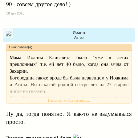
90 - совсем другое дело! )
18 дек 2016
Иоанн
Автор
Яник сказал(а):
↑
Мама Иоанна Елисавета была "уже в летах
преклонных" т.е. ей лет 40 было, когда она зачла от
Захарии.
Богородица также вроде бы была первенцем у Иоакима
и Анны. Ни о какой родной сестре лет на 25 старше
нигде не сказано.
Т.о. Иоанн никак не м.б. двоюродным братом
Нажмите, чтобы раскрыть...
Спасителя по Матери.
Надеюсь понятно, что по Отцу тоже
Ну да, тогда понятно. Я как-то не задумывался
просто.
Значит, троюродный брат