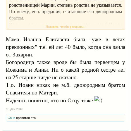
родственницей Марии, степень родства не указывается.
По-моему, есть предания, считающие его двоюродным
братом.
Во всяком случае, полно картин, где маленький Иоанн
Нажмите, чтобы раскрыть...
Креститель играет с маленьким Иисусом.
Мама Иоанна Елисавета была "уже в летах
преклонных" т.е. ей лет 40 было, когда она зачла
от Захарии.
Богородица также вроде бы была первенцем у
Иоакима и Анны. Ни о какой родной сестре лет
на 25 старше нигде не сказано.
Т.о. Иоанн никак не м.б. двоюродным братом
Спасителя по Матери.
Надеюсь понятно, что по Отцу тоже
18 дек 2016
Соня
нравится это.