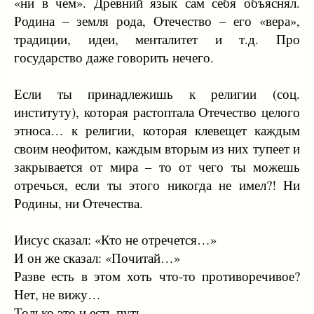
«ни в чем». Древний язык сам себя объяснял.
во имя Бога.
Родина – земля рода, Отечество – его «вера»,
Так давайте все сбежим отсюда. Зачем нам цепляться за
традиции, идеи, менталитет и т.д. Про
тление? Зачем прилеплять сердце к тому, что мы
покинем навсегда? Бегите в небо, все причастные
государство даже говорить нечего.
тайне Христа. Будьте гражданами небесного
Иерусалима. Нас ждет Бог Отец, разве мы променяем
Если ты принадлежишь к религии (соц.
Его объятия на обманчивый морок тьмы века сего и
институту), которая растоптала Отечество целого
обольщения человеческих идеологий?
этноса… к религии, которая клевещет каждым
-----------------------------------------------------------------------------
своим неофитом, каждым вторым из них тупеет и
--------------
закрывается от мира – то от чего ты можешь
Уранополитизм (от греч. Uranos — небо, polis — город)
отречься, если ты этого никогда не имел?! Ни
— употребляемое о. Даниилом Сысоевым понятие,
Родины, ни Отечества.
утверждающее главенство Божественных законов над
земными, примат любви к небесному Отцу и Его
Иисус сказал: «Кто не отречется…»
небесному Царству. Уранополитизм главным родством
признает родство не по крови или стране
И он же сказал: «Почитай…»
происхождения, а родство во Христе.
Разве есть в этом хоть что-то противоречивое?
Нет, не вижу…
Патриотизм (от греч. Πατριώτης — соотечественник,
Только это и есть путь.