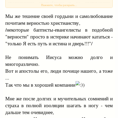
традиционное употребление и не противоречат
Нажмите, чтобы раскрыть...
иудейской ортодоксии.*
См., например, псалом 81:6: "Я сказал: вы – боги, и
Мы же тешение своей гордыни и самолюбование
сыны Всевышнего – все вы" (евр. текст: "Ани амарти
почитаем верностью христианству,
элогим атем увеней эльон кулхем" – пс. 82:6 по
/некоторые баптисты-евангелисты в подобной
еврейской Библии). Ср. в Новом Завете: "Иисус
"верности" просто в истерике начинают кататься -
отвечал им: не написано ли в законе вашем: "Я сказал:
"только Я есть путь и истина и дверь!!!"/
вы боги"? Если Он назвал богами тех, к которым было
слово Божие, и не может нарушиться Писание, – Тому
ли, Которого Отец освятил и послал в мир, вы
Не понимать Иисуса можно долго и
говорите: "богохульствуешь", потому что Я сказал: "Я
многоразлично.
Сын Божий"?" (Ин. 10:34-36).
Вот и апостолы его, люди почище нашего, а тоже
В евангелиях они также постоянно прилагаются
...
Иисусом ко всем людям, а не к себе исключительно
("будьте совершенны, как совершен Отец ваш
Так что мы в хорошей компании
)
Небесный" и т.п.)
Мне же после долгих и мучительных сомнений и
Привычные интерпретации мотивов членов
страха в полной изоляции шагать в ногу - чем
синедриона, сводящиеся к их сопротивлению
дальше тем очевиднее,
претензии Иисуса на божественность, совершенно