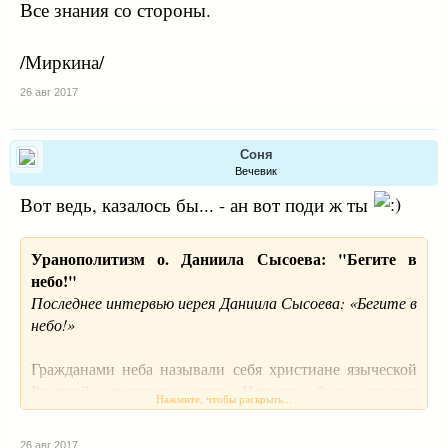
Все знания со стороны.
/Миркина/
26 авг 2017
Соня
Вечевик
Вот ведь, казалось бы... - ан вот поди ж ты
Уранополитизм о. Даниила Сысоева: "Бегите в
небо!"
Последнее интервью иерея Даниила Сысоева: «Бегите в
небо!»
Гражданами неба называли себя христиане языческой
Римской империи, когда Церковь была гонима
Нажмите, чтобы раскрыть...
патриотами Рима. Сегодня в России патриотизм по-
прежнему нередко противопоставляется христианству,
26 авг 2017