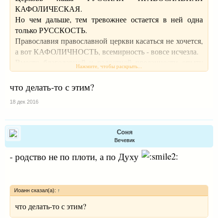
КАФОЛИЧЕСКАЯ.
Но чем дальше, тем тревожнее остается в ней одна
только РУССКОСТЬ.
Православия православной церкви касаться не хочется,
а вот КАФОЛИЧНОСТЬ, всемирность - вовсе исчезла.
Вместо благодарной и радостной преданности опыту
Нажмите, чтобы раскрыть...
умного делания столь немногих моих подруг, какая-то
неуемная конфессиональная гордыня.
что делать-то с этим?
18 дек 2016
Соня
Вечевик
- родство не по плоти, а по Духу
Иоанн сказал(а):
↑
что делать-то с этим?