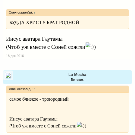
Соня сказал(а):
↑
БУДДА ХРИСТУ БРАТ РОДНОЙ
Иисус аватара Гаутамы
(Чтоб уж вместе с Соней сожгли
)
18 дек 2016
La Mecha
Вечевик
Яник сказал(а):
↑
самое близкое - троюродный
Иисус аватара Гаутамы
(Чтоб уж вместе с Соней сожгли
)