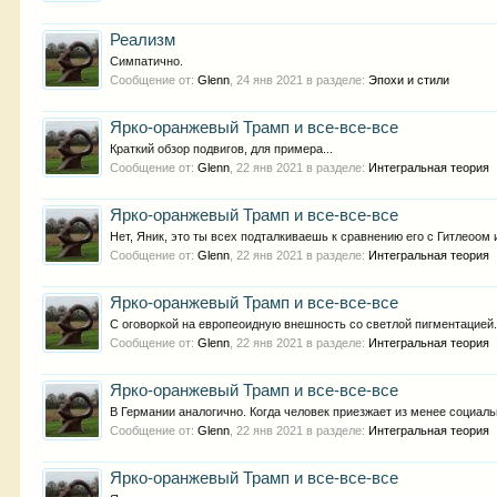
Реализм
Симпатично.
Сообщение от:
Glenn
,
24 янв 2021
в разделе:
Эпохи и стили
Ярко-оранжевый Трамп и все-все-все
Краткий обзор подвигов, для примера...
Сообщение от:
Glenn
,
22 янв 2021
в разделе:
Интегральная теория
Ярко-оранжевый Трамп и все-все-все
Нет, Яник, это ты всех подталкиваешь к сравнению его с Гитлеоом и 
Сообщение от:
Glenn
,
22 янв 2021
в разделе:
Интегральная теория
Ярко-оранжевый Трамп и все-все-все
С оговоркой на европеоидную внешность со светлой пигментацией.
Сообщение от:
Glenn
,
22 янв 2021
в разделе:
Интегральная теория
Ярко-оранжевый Трамп и все-все-все
В Германии аналогично. Когда человек приезжает из менее социальн
Сообщение от:
Glenn
,
22 янв 2021
в разделе:
Интегральная теория
Ярко-оранжевый Трамп и все-все-все