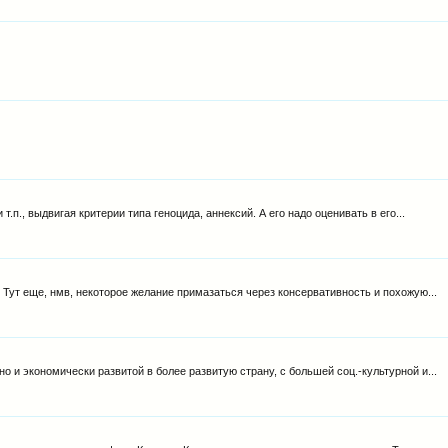
т.п., выдвигая критерии типа геноцида, аннексий. А его надо оценивать в его...
 Тут еще, нмв, некоторое желание примазаться через консервативность и похожую...
о и экономически развитой в более развитую страну, с большей соц.-культурной и...