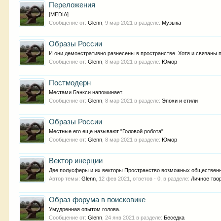
Переложения
[MEDIA]
Сообщение от:
Glenn
,
9 мар 2021
в разделе:
Музыка
Образы России
И они демонстративно разнесены в пространстве. Хотя и связаны 
Сообщение от:
Glenn
,
8 мар 2021
в разделе:
Юмор
Постмодерн
Местами Бэнкси напоминает.
Сообщение от:
Glenn
,
8 мар 2021
в разделе:
Эпохи и стили
Образы России
Местные его еще называют "Головой робота".
Сообщение от:
Glenn
,
8 мар 2021
в разделе:
Юмор
Вектор инерции
Две полусферы и их векторы Пространство возможных общественн
Автор темы:
Glenn
,
12 фев 2021
, ответов - 0, в разделе:
Личное тво
Образ форума в поисковике
Умудренная опытом голова.
Сообщение от:
Glenn
,
24 янв 2021
в разделе:
Беседка