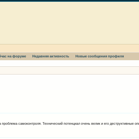
йчас на форуме
Недавняя активность
Новые сообщения профиля
 проблема самоконтроля. Технический потенциал очень велик и его деструктивные опц