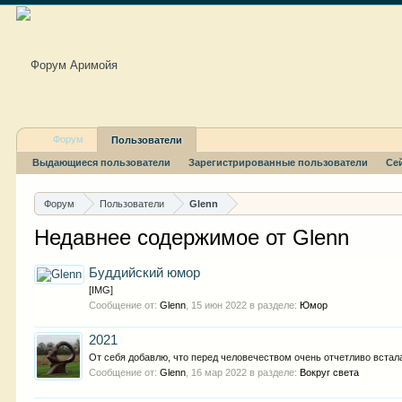
Форум
Пользователи
Выдающиеся пользователи
Зарегистрированные пользователи
Се
Форум
Пользователи
Glenn
Недавнее содержимое от Glenn
Буддийский юмор
[IMG]
Сообщение от:
Glenn
,
15 июн 2022
в разделе:
Юмор
2021
От себя добавлю, что перед человечеством очень отчетливо встала
Сообщение от:
Glenn
,
16 мар 2022
в разделе:
Вокруг света