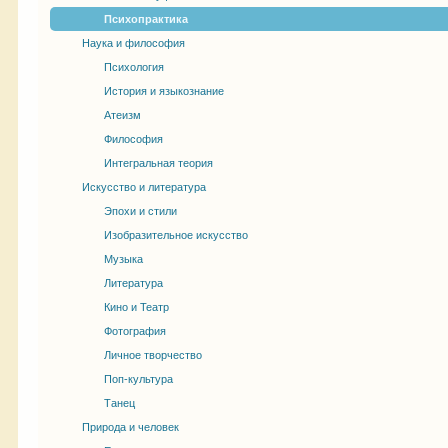
Психопрактика
Наука и философия
Психология
История и языкознание
Атеизм
Философия
Интегральная теория
Искусство и литература
Эпохи и стили
Изобразительное искусство
Музыка
Литература
Кино и Театр
Фотография
Личное творчество
Поп-культура
Танец
Природа и человек