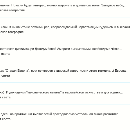
яны. Но если будет интерес, можно затронуть и другие системы. Звёздное небо,...
еская география
в клочья ни на что не похожий рёв, сопровождаемый нарастающим гудением и высокими
ская география
ы соотнести цивилизации Доколумбовой Америки с азиатскими, необходимо чётко...
г света
к "Старая Европа", но я не уверен в широкой известности этого термина. :) Европа...
г света
ях). И для оценки "канонического начала" в европейском искусстве и для оценки...
г света
 здесь на протяжении тысячелетий проходила "магистральная линия развития"...
г света