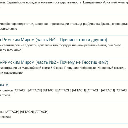
ы. Евразийские номады и кочевая государственность, Центральная Азия и её культур
е
ведён перевод статьи, а вернее - презентации статьи д-ра Дипаяна Джаны, опроверга
языкознание
-Римским Миром (часть №1 - Причины того и другого)
 Константин решил сделать Христианство государственной религией Рима, оно было...
 и языкознание
о-Римским Миром (часть №2 - Почему не Гностицизм?)
] Иллюстрация из Манихейской книги 8-9 века. Пишущие Избранные. На первый взгляд...
 и языкознание
вьем
Антонинов [ATTACH] [ATTACH] [ATTACH] [ATTACH] [ATTACH] [ATTACH] [ATTACH] [ATTACH]
и стили
в. н.э.[ATTACH] [ATTACH] [ATTACH]
и стили