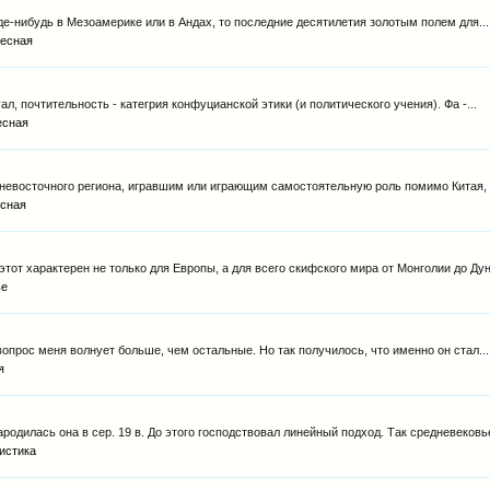
е-нибудь в Мезоамерике или в Андах, то последние десятилетия золотым полем для...
есная
ал, почтительность - категрия конфуцианской этики (и политического учения). Фа -...
есная
невосточного региона, игравшим или играющим самостоятельную роль помимо Китая, Я
сная
тот характерен не только для Европы, а для всего скифского мира от Монголии до Дуна
ье
вопрос меня волнует больше, чем остальные. Но так получилось, что именно он стал...
я
одилась она в сер. 19 в. До этого господствовал линейный подход. Так средневековье
истика