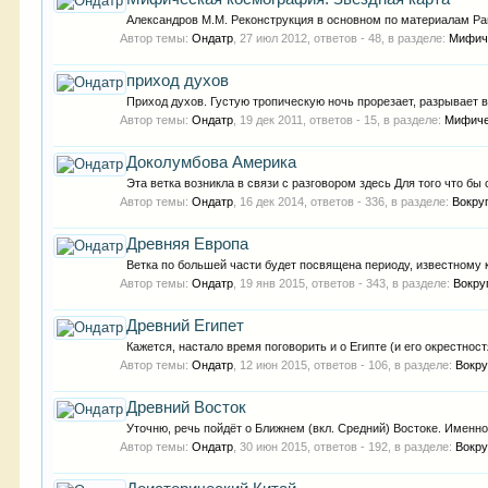
Александров М.М. Реконструкция в основном по материалам Рама
Автор темы:
Ондатр
,
27 июл 2012
, ответов - 48, в разделе:
Мифич
приход духов
Приход духов. Густую тропическую ночь прорезает, разрывает 
Автор темы:
Ондатр
,
19 дек 2011
, ответов - 15, в разделе:
Мифиче
Доколумбова Америка
Эта ветка возникла в связи с разговором здесь Для того что б
Автор темы:
Ондатр
,
16 дек 2014
, ответов - 336, в разделе:
Вокру
Древняя Европа
Ветка по большей части будет посвящена периоду, известному ка
Автор темы:
Ондатр
,
19 янв 2015
, ответов - 343, в разделе:
Вокру
Древний Египет
Кажется, настало время поговорить и о Египте (и его окрестност
Автор темы:
Ондатр
,
12 июн 2015
, ответов - 106, в разделе:
Вокру
Древний Восток
Уточню, речь пойдёт о Ближнем (вкл. Средний) Востоке. Именно
Автор темы:
Ондатр
,
30 июн 2015
, ответов - 192, в разделе:
Вокру