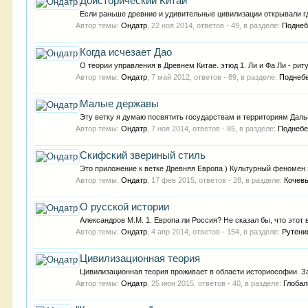
Доисторический Китай
Если раньше древние и удивительные цивилизации открывали гд
Автор темы:
Ондатр
,
22 ноя 2014
, ответов - 49, в разделе:
Поднеб
Когда исчезает Дао
О теории управления в Древнем Китае. этюд 1. Ли и Фа Ли - риту
Автор темы:
Ондатр
,
7 май 2012
, ответов - 89, в разделе:
Поднеб
Малые державы
Эту ветку я думаю посвятить государствам и территориям Даль
Автор темы:
Ондатр
,
7 ноя 2014
, ответов - 85, в разделе:
Поднебе
Скифский звериный стиль
Это приложение к ветке Древняя Европа ) Культурный феномен э
Автор темы:
Ондатр
,
17 фев 2015
, ответов - 28, в разделе:
Кочев
О русской истории
Александров М.М. 1. Европа ли Россия? Не сказал бы, что этот 
Автор темы:
Ондатр
,
4 апр 2014
, ответов - 154, в разделе:
Рутени
Цивилизационная теория
Цивилизационная теория проживает в области историософии. Зар
Автор темы:
Ондатр
,
25 июн 2015
, ответов - 40, в разделе:
Глобал