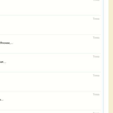
Тема
Тема
понии,...
Тема
я....
Тема
Тема
...