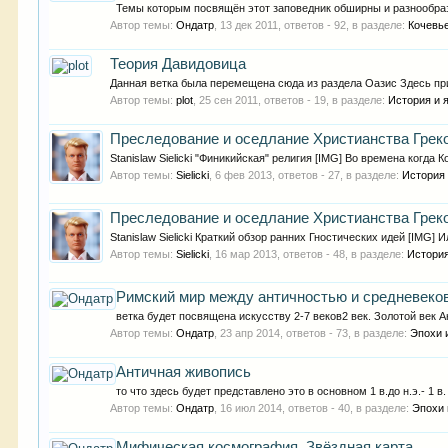
Темы которым посвящён этот заповедник обширны и разнообразн
Автор темы:
Ондатр
,
13 дек 2011
, ответов - 92, в разделе:
Кочевь
Теория Давидовица
Данная ветка была перемещена сюда из раздела Оазис Здесь при
Автор темы:
plot
,
25 сен 2011
, ответов - 19, в разделе:
История и 
Преследование и оседлание Христианства Греко
Stanislaw Sielicki "Финикийская" религия [IMG] Во времена когда
Автор темы:
Sielicki
,
6 фев 2013
, ответов - 27, в разделе:
История
Преследование и оседлание Христианства Грек
Stanislaw Sielicki Краткий обзор ранних Гностических идей [IMG
Автор темы:
Sielicki
,
16 мар 2013
, ответов - 48, в разделе:
История
Римский мир между античностью и средневеко
ветка будет посвящена искусству 2-7 веков2 век. Золотой век 
Автор темы:
Ондатр
,
23 апр 2014
, ответов - 73, в разделе:
Эпохи 
Античная живопись
то что здесь будет представлено это в основном 1 в.до н.э.- 1 
Автор темы:
Ондатр
,
16 июл 2014
, ответов - 40, в разделе:
Эпохи 
Мифическая космография. Звёздная карта