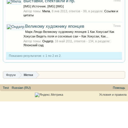
Выставки, спектакли и пр.
Тема
[IMG] Источник. [IMG] [IMG]
Автор темы:
Мила
,
8 янв 2013
, ответов - 99, в разделе:
Ссылки и
цитаты
Великому художнику японцев
Тема
Марк Ляндо Великому художнику японцев 1 Как Хокусаи! Как
Хокусаи Видеть поля и сосновые саи – Как Хокусаи, Как...
Автор темы:
Ондатр
,
16 май 2011
, ответов - 134, в разделе:
Японский сад
Показано результатов: с 1 по 2 из 2.
Форум
Метки
Test
Russian (RU)
Помощь
Условия и правила