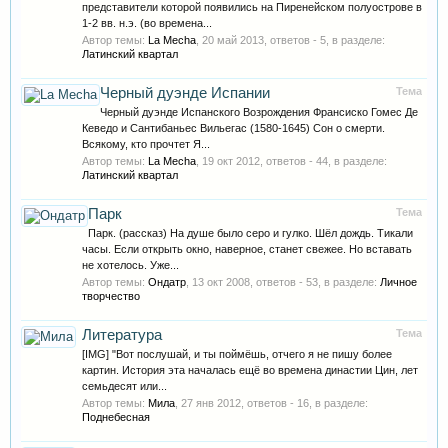
представители которой появились на Пиренейском полуострове в
1-2 вв. н.э. (во времена...
Автор темы:
La Mecha
,
20 май 2013
, ответов - 5, в разделе:
Латинский квартал
Черный дуэнде Испании
Тема
Черный дуэнде Испанского Возрождения Франсиско Гомес Де
Кеведо и Сантибаньес Вильегас (1580-1645) Сон о смерти.
Всякому, кто прочтет Я...
Автор темы:
La Mecha
,
19 окт 2012
, ответов - 44, в разделе:
Латинский квартал
Парк
Тема
Парк. (рассказ) На душе было серо и гулко. Шёл дождь. Тикали
часы. Если открыть окно, наверное, станет свежее. Но вставать
не хотелось. Уже...
Автор темы:
Ондатр
,
13 окт 2008
, ответов - 53, в разделе:
Личное
творчество
Литература
Тема
[IMG] "Вот послушай, и ты поймёшь, отчего я не пишу более
картин. История эта началась ещё во времена династии Цин, лет
семьдесят или...
Автор темы:
Мила
,
27 янв 2012
, ответов - 16, в разделе:
Поднебесная