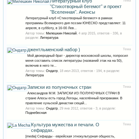
Литературный клуб
Тема
"Стихотворный бегемот" и проект
"Вселенная". Анонсы
Литературный клуб «Стихотворный бегемот» в рамках
программы Всемирного дня поэзии ЮНЕСКО представляет: 11
апреля, в субботу, в 16-00 Лев...
Автор темы:
Милешкин Николай
,
4 апр 2015
, ответов - 336, в
разделе:
Литература
джентльменский набор )
Тема
Мой двоюродный брат - директор московской школы, попросил
меня составить список литературы (названий этак на на 50),
включив в него те...
Автор темы:
Ондатр
,
18 июл 2013
, ответов - 194, в разделе:
Литература
Записки из полуночных стран
Тема
Александров М.М. ЗАПИСКИ ИЗ ПОЛУНОЧНЫХ СТРАН В
стране Алосы есть город Логоцы, населённый призраками. В
правление хуньской династии сюцай...
Автор темы:
Ондатр
,
29 янв 2012
, ответов - 3, в разделе:
Поднебесная
Культура мужества и печали. О
Тема
сефардах.
[media] Сефарды - еврейская этнокультурная общность,