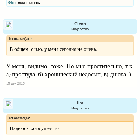
Glenn
нравится это.
Glenn
Модератор
list сказал(а):
↑
В общем, с ч.ю. у меня сегодня не очень.
У меня, видимо, тоже. Но мне простительно, т.к.
а) простуда, б) хронический недосып, в) днюха. )
15 дек 2015
list
Модератор
list сказал(а):
↑
Надеюсь, хоть ушей-то