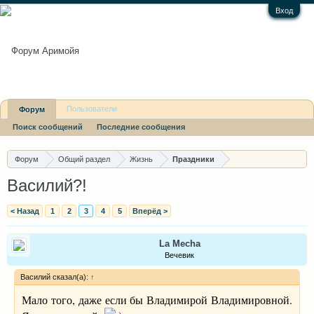
Вход
Пользователи
Форум
Поиск сообщений
Последние сообщения
Последние сообщения
Форум
Общий раздел
Жизнь
Праздники
Василий?!
< Назад
1
2
3
4
5
Вперёд >
La Mecha
Вечевик
Василий сказал(а):
↑
Мало того, даже если бы Владимирой Владимировной.