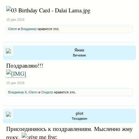
15 дек 2016
Glenn
и
Владимир
нравится это.
Яник
Вечевик
Поздравляю!!!
15 дек 2016
Владимир К
,
Glenn
и
Ондатр
нравится это.
plot
Техадмин
Присоединяюсь к поздравлениям. Мысленно жму
руку.