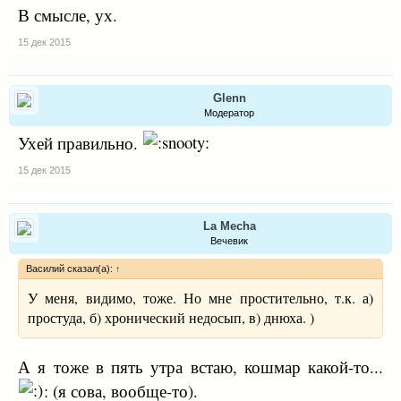
В смысле, ух.
15 дек 2015
Glenn
Модератор
Ухей правильно.
15 дек 2015
La Mecha
Вечевик
Василий сказал(а):
↑
У меня, видимо, тоже. Но мне простительно, т.к. а)
простуда, б) хронический недосып, в) днюха. )
А я тоже в пять утра встаю, кошмар какой-то...
: (я сова, вообще-то).