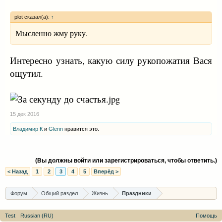
plot сказал(а):
↑
Мысленно жму руку.
Интересно узнать, какую силу рукопожатия Вася
ощутил.
15 дек 2016
Владимир К
и
Glenn
нравится это.
(Вы должны войти или зарегистрироваться, чтобы ответить.)
< Назад
1
2
3
4
5
Вперёд >
Форум
Общий раздел
Жизнь
Праздники
Test
Russian (RU)
Помощь