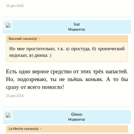
15 дек 2015
list
Модератор
Василий сказал(а):
↑
Но мне простительно, т.к. а) простуда, б) хронический
недосып, в) днюха. )
Есть одно верное средство от этих трёх напастей.
Но, подозреваю, ты не пьёшь коньяк. А то бы
сразу от всего помогло!
15 дек 2015
Glenn
Модератор
La Mecha сказал(а):
↑