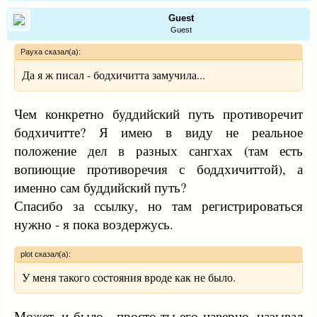
Guest
Guest
Рауха сказал(а):
Да я ж писал - бодхичитта замучила...
Чем конкретно буддийский путь противоречит
бодхичитте? Я имею в виду не реальное
положение дел в разных сангхах (там есть
вопиющие противоречия с боддхичиттой), а
именно сам буддийский путь?
Спасибо за ссылку, но там регистрироваться
нужно - я пока воздержусь.
plot сказал(а):
У меня такого состояния вроде как не было.
Может, и было - просто ты его наверно, называл