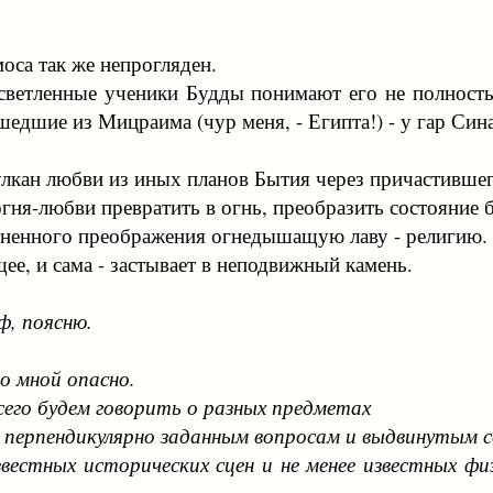
моса так же непрогляден.
светленные ученики Будды понимают его не полность
дшие из Мицраима (чур меня, - Египта!) - у гар Синай
лкан любви из иных планов Бытия через причастившег
огня-любви превратить в огнь, преобразить состояние
огненного преображения огнедышащую лаву - религию.
ее, и сама - застывает в неподвижный камень.
ф, поясню.
о мной опасно.
всего будем говорить о разных предметах
м, перпендикулярно заданным вопросам и выдвинутым 
вестных исторических сцен и не менее известных физ