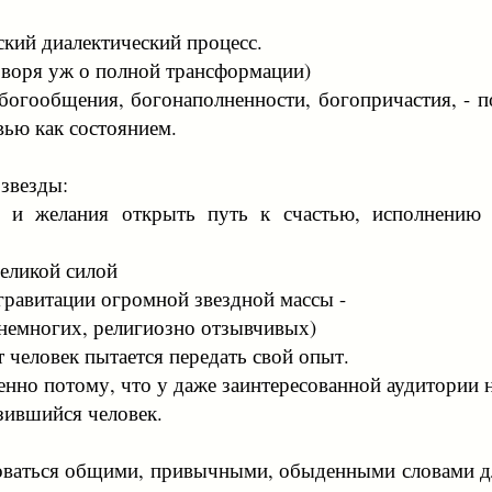
ский диалектический процесс.
оворя уж о полной трансформации)
 богообщения, богонаполненности, богопричастия, - 
вью как состоянием.
звезды:
 и желания открыть путь к счастью, исполнению 
еликой силой
гравитации огромной звездной массы -
 немногих, религиозно отзывчивых)
т человек пытается передать свой опыт.
нно потому, что у даже заинтересованной аудитории 
зившийся человек.
оваться общими, привычными, обыденными словами дл