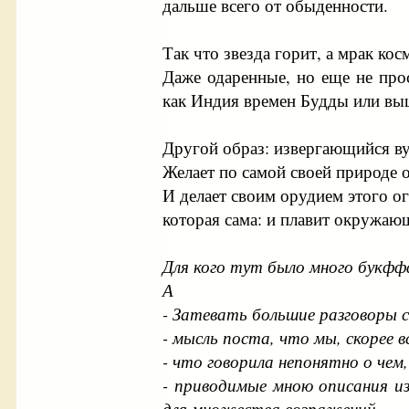
дальше всего от обыденности.
Так что звезда горит, а мрак кос
Даже одаренные, но еще не про
как Индия времен Будды или выше
Другой образ: извергающийся ву
Желает по самой своей природе 
И делает своим орудием этого 
которая сама: и плавит окружающ
Для кого тут было много букфф
А
- Затевать большие разговоры с
- мысль поста, что мы, скорее 
- что говорила непонятно о че
- приводимые мною описания из
для множества возражений.