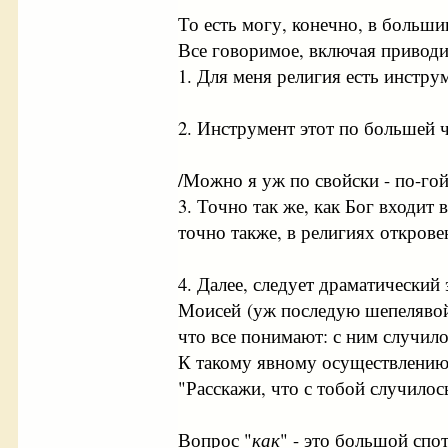
То есть могу, конечно, в больши
Все говоримое, включая приводи
1. Для меня религия есть инстру
2. Инструмент этот по большей ч
/Можно я уж по свойски - по-го
3. Точно так же, как Бог входи
точно также, в религиях откров
4. Далее, следует драматический 
Моисей (уж последую шепелявой 
что все понимают: с ним случило
К такому явному осуществлению 
"Расскажи, что с тобой случилось
Вопрос "
как
" - это большой спо