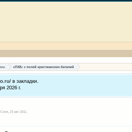
змы
сПХБ: с полей христианских баталий
o.ru/
в закладки.
я 2026 г.
м
Соня
,
23 авг 2011
.