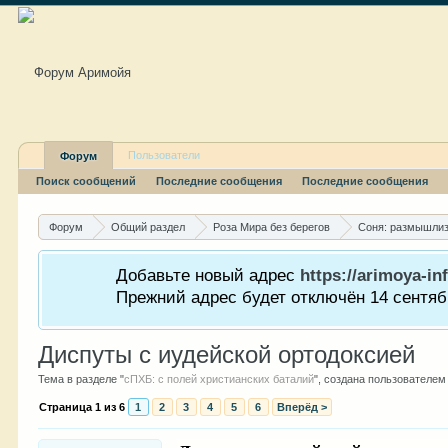
Пользователи
Форум
Поиск сообщений
Последние сообщения
Последние сообщения
Форум
Общий раздел
Роза Мира без берегов
Соня: размышли
Добавьте новый адрес
https://arimoya-inf
Прежний адрес будет отключён 14 сентябр
Диспуты с иудейской ортодоксией
Тема в разделе "
сПХБ: с полей христианских баталий
", создана пользователе
Страница 1 из 6
1
2
3
4
5
6
Вперёд >