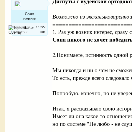
Диспуты с иудейской ортодокс
Соня
Возможно из экскавыковаренно
Вечевик
========================
Сообщения:
16.227
1. Раз уж возник интерес, сра
Симпатии:
601
Соня никого не хочет победить
2.Понимаете, истинность одной р
Мы никогда и ни о чем не сможе
То есть, прежде всего следовало
Попробую, конечно, но не уверен
Итак, я рассказываю свою истор
Имеет ли она какое-то отношение
но по системе "Не любо - не слуш