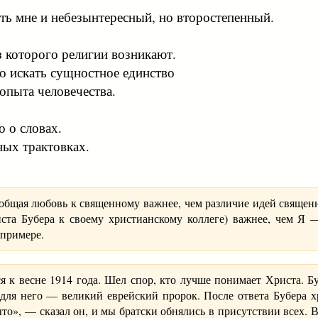
оть мне и небезынтересный, но второстепенный.
из которого религии возникают.
 искать сущностное единство
пыта человечества.
о о словах.
ных трактовках.
 общая любовь к священному важнее, чем различие идей священно
ста Бубера к своему христианскому коллеге) важнее, чем Я 
 примере.
я к весне 1914 года. Шел спор, кто лучше понимает Христа. Б
для него — великий еврейский пророк. После ответа Бубера х
быто», — сказал он, и мы братски обнялись в присутствии всех