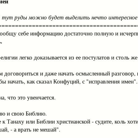
ией
й тут руды можно будет выделить нечто интересное
=========================================
зу сообщу себе информацию достаточно полную и исче
.
елигии легко доказывается из ее постулатов и столь же
м договориться и даже начать осмысленный разговор, н
 бы начать, как сказал Конфуций, с "исправления имен".
а, что это увенчается.
ию и свою Библию.
 к Танаху или Библии христианской - судите, коль хоти
ай, - а врать не мешай".