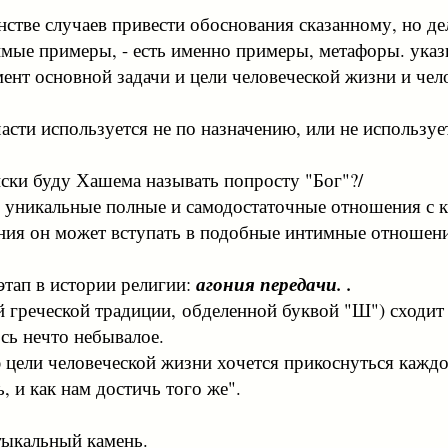
нстве случаев привести обоснования сказанному, но дел
мые примеры, - есть именно примеры, метафоры. указы
мент основной задачи и цели человеческой жизни и че
асти используется не по назначению, или не использует
йски буду Хашема называть попросту "Бог"?/
т в уникальные полные и самодостаточные отношения с
ения он может вступать в подобные интимные отношени
этап в истории религии:
агония передачи. .
греческой традиции, обделенной буквой "Ш") сходит с
сь нечто небывалое.
цели человеческой жизни хочется прикоснуться каждо
, и как нам достичь того же".
тыкальный камень.