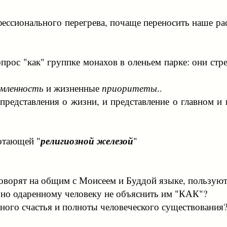
фессионального перегрева, почаще переносить наше р
прос "как" группке монахов в оленьем парке: они стр
мленность
и жизненные
приоритеты
..
едставления о жизни, и представление о главном и в
ботающей "
религиозной железой
"
говорят на общим с Моисеем и Буддой языке, пользуют
зно одаренному человеку не объяснить им "КАК"?
ного счастья и полноты человеческого существования?