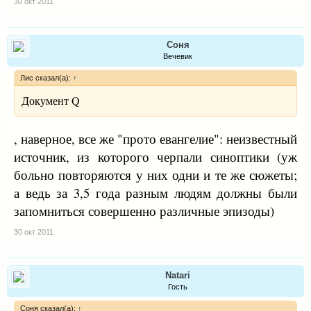
30 окт 2011
Соня
Вечевик
Лис сказал(а):
↑
Документ Q
, наверное, все же "прото евангелие": неизвестный
источник, из которого черпали синоптики (уж
больно повторяются у них одни и те же сюжеты;
а ведь за 3,5 года разным людям должны были
запомниться совершенно различные эпизоды)
30 окт 2011
Natari
Гость
Соня сказал(а):
↑