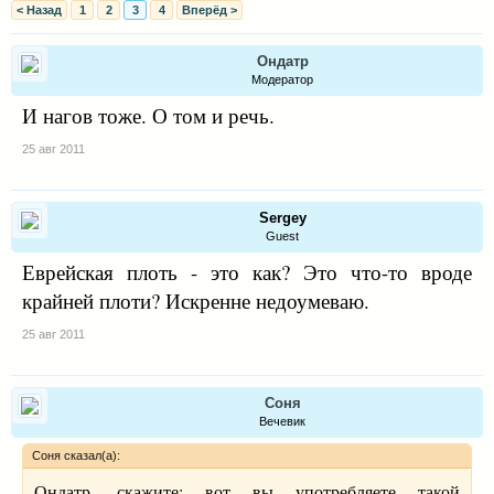
< Назад
1
2
3
4
Вперёд >
Ондатр
Модератор
И нагов тоже. О том и речь.
25 авг 2011
Sergey
Guest
Еврейская плоть - это как? Это что-то вроде
крайней плоти? Искренне недоумеваю.
25 авг 2011
Соня
Вечевик
Соня сказал(а):
Ондатр, скажите: вот вы употребляете такой