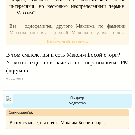
интересный, но несколько неопределенный термин:
"__Максим".
Вы - однофамилец другого Максима по фамилии
Максим, или вы - другой Максим и у вас просто
фамилии одинаковые?
Нажмите, чтобы раскрыть...
(я сознаю, что Максим Максиму рознь; что Максим
В том смысле, вы и есть Максим Босой с .орг?
Максимыч оттого и стал в глазах имп. Николая Палыча
У меня еще нет зачета по персоналиям РМ
"героем нашего времени", что сам породил сам себя в
форумов.
чине штабс-капитана.
25 авг 2011
Что Федот - стрелец, а Максим - да не тот; и т.д.)
Ондатр
Модератор
Соня сказал(а):
В том смысле, вы и есть Максим Босой с .орг?