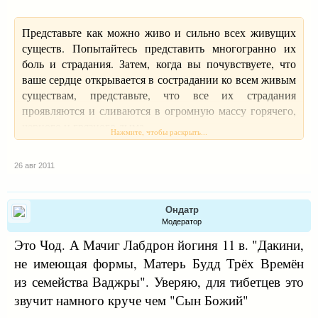
Представьте как можно живо и сильно всех живущих
существ. Попытайтесь представить многогранно их
боль и страдания. Затем, когда вы почувствуете, что
ваше сердце открывается в сострадании ко всем живым
существам, представьте, что все их страдания
проявляются и сливаются в огромную массу горячего,
черного и грязного дыма.
Нажмите, чтобы раскрыть...
Теперь во время вдоха вдыхайте этот дым, зримо
26 авг 2011
представьте, как эта масса черного дыма
трансформируется в золотой свет, энергию в вашем
сердце, одновременно растворяя ваше я, ваш эгоизм,
Ондатр
ваше себялюбие, тем самым этот дым уничтожает ваш
Модератор
эгоизм, цепляние за «я».
Это Чод. А Мачиг Лабдрон йогиня 11 в. "Дакини,
не имеющая формы, Матерь Будд Трёх Времён
Затем во время выдоха представьте, как вы выдыхаете
из семейства Ваджры". Уверяю, для тибетцев это
из себя уже этот блистающий, золотой свет мира,
радости, счастья и высшего благополучия на всех
звучит намного круче чем "Сын Божий"
страдающих живых существ, и что этот свет, эта