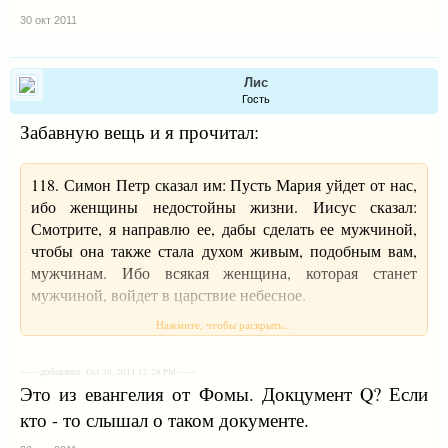
венгерка - слива; чехи и вьетнамцы - люди, а чешки и
30 окт 2011
вьетнамки - обувь; китаец - человек, а китайка -
яблоко;молдаванин -человек, а Молдаванка -район
Одессы.И только одно есть исключение: москвичка -
Лис
человек, а москвич - машина, а точнее ржавое ведро с
Гость
гайками.A вот еврей и еврейка - оба люди.
Забавную вещь и я прочитал:
118. Симон Петр сказал им: Пусть Мария уйдет от нас,
ибо женщины недостойны жизни. Иисус сказал:
Смотрите, я направлю ее, дабы сделать ее мужчиной,
чтобы она также стала духом живым, подобным вам,
мужчинам. Ибо всякая женщина, которая станет
мужчиной, войдет в царствие небесное.
Нажмите, чтобы раскрыть...
—— добавлено: Oct 30, 2011 12:29 PM ——
Это из евангелия от Фомы. Докцумент Q? Если
кто - то слышал о таком документе.