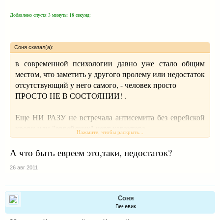
энергия омывает и очищает живые существа от
Добавлено спустя 3 минуты 18 секунд:
страданий.
Затем, продолжая нормально дышать, не колеблясь,
продолжайте эту практику.
Соня сказал(а):
в современной психологии давно уже стало общим
местом, что заметить у другого пролему или недостаток
отсутствующий у него самого, - человек просто
ПРОСТО НЕ В СОСТОЯНИИ! .
Еще НИ РАЗУ не встречала антисемита без еврейской
крови или "еврейских" черт характера.
Нажмите, чтобы раскрыть...
А что быть евреем это,таки, недостаток?
26 авг 2011
Соня
Вечевик