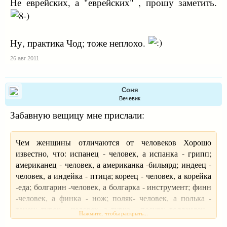
Не еврейских, а "еврейских" , прошу заметить.
Ну, практика Чод; тоже неплохо.
26 авг 2011
Соня
Вечевик
Забавную вещицу мне прислали:
Чем женщины отличаются от человеков Хорошо
известно, что: испанец - человек, а испанка - грипп;
американец - человек, а американка -бильярд; индеец -
человек, а индейка - птица; кореец - человек, а корейка
-еда; болгарин -человек, а болгарка - инструмент; финн
-человек, а финка - нож; поляк- человек, а полька -
танец; турок - человек, а турка - посуда; голландец -
Нажмите, чтобы раскрыть...
человек, а голландка - печка; венгр - человек, а