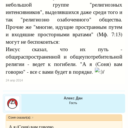
небольшой группе "религиозных
интенсивников", выделявшихся даже среди того и
так "религиозно озабоченного" общества.
Прочие же "многие, идущие пространным путем
и входяшие просторными вратами" (Мф. 7:13)
могут не беспокоиться:
Иисус сказал, что их путь -
общераспространенной и общеупотребительной
религии - ведет к погибели. "А я (Соня) вам
говорю" - все с вами будет в порядке.
/
24 апр 2014
Алекс Дан
Гость
Соня сказал(а):
↑
А я (Соня) вам говорю