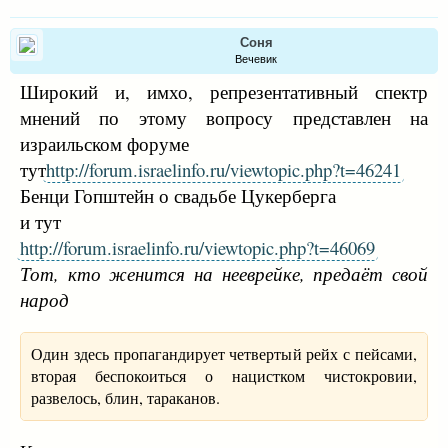
Соня
Вечевик
Широкий и, имхо, репрезентативный спектр
мнений по этому вопросу представлен на
израильском форуме
тут
http://forum.israelinfo.ru/viewtopic.php?t=46241
Бенци Гопштейн о свадьбе Цукерберга
и тут
http://forum.israelinfo.ru/viewtopic.php?t=46069
Тот, кто женится на нееврейке, предаёт свой
народ
Один здесь пропагандирует четвертый рейх с пейсами,
вторая беспокоиться о нацистком чистокровии,
развелось, блин, тараканов.