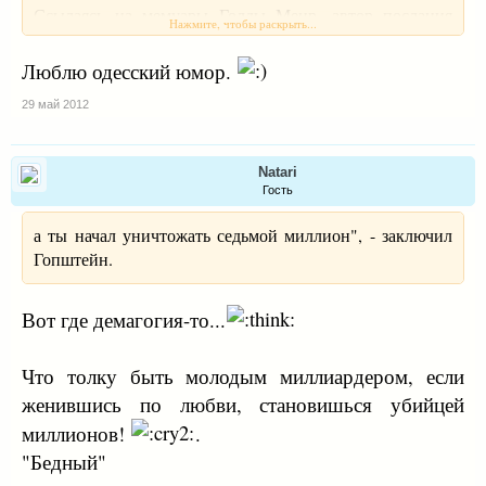
Ссылаясь на мемуары Голды Меир, автор послания
Нажмите, чтобы раскрыть...
напоминает, что "еврей, добровольно подвергающий
себя ассимиляции помогает делу нацистов".
Люблю одесский юмор.
29 май 2012
"Ты, Цукерберг, уничтожаешь еврейский народ,
поскольку твои дети уже не будут евреями. Нацисты
уже убили шесть миллионов, а ты начал уничтожать
Natari
седьмой миллион", - заключил Гопштейн."
Гость
а ты начал уничтожать седьмой миллион", - заключил
Гопштейн.
Вот где демагогия-то...
Что толку быть молодым миллиардером, если
женившись по любви, становишься убийцей
миллионов!
.
"Бедный"