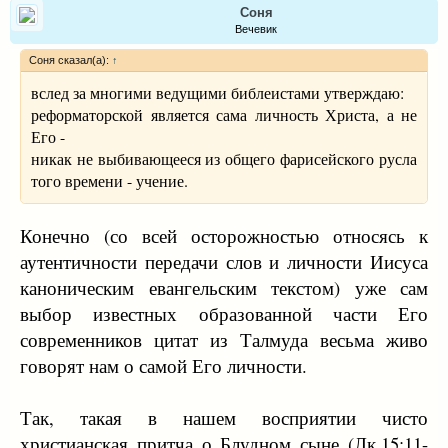
Соня
Вечевик
Соня сказал(а):
↑
вслед за многими ведущими библеистами утверждаю:
реформаторской является сама личность Христа, а не
Его -
никак не выбивающееся из общего фарисейского русла
того времени - учение.
Конечно (со всей осторожностью относясь к
аутентичности передачи слов и личности Иисуса
каноническим евангельским текстом) уже сам
выбор известных образованной части Его
современников цитат из Талмуда весьма живо
говорят нам о самой Его личности.
Так, такая в нашем восприятии чисто
христианская притча о Блудном сыне (Лк.15:11-