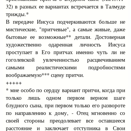
32) в разных ее вариантах встречается в Талмуде
трижды.*
В передаче Иисуса подчеркиваются больше не
мистические, "притчевые", а самые живые, даже
бытовые ее возможные** детали. Достоверная
художественно одаренная личность Иисуса
проступает в Его притчах именно чуть ли не
гоголевской увлеченностью расцвечиванием
самыми реалистическими подробностями
воображаемую*** сцену притчи.
+++++
* мне особо по сердцу вариант притчи, когда при
только лишь одном первом верном шаге
блудного сына, при первом только его развороте
по направлению к дому, - Отец мгновенно со
своей стороны преодолевает все оставшееся
расстояние и заключает отступника в Свои