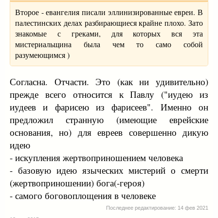
Второе - евангелия писали эллинизированные евреи. В
палестинских делах разбирающиеся крайне плохо. Зато
знакомые с греками, для которых вся эта
мистериальщина была чем то само собой
разумеющимся )
Согласна. Отчасти. Это (как ни удивительно)
прежде всего относится к Павлу ("иудею из
иудеев и фарисею из фарисеев". Именно он
предложил странную (имеющие еврейские
основания, но) для евреев совершенно дикую
идею
- искупления жертвоприношением человека
- базовую идею языческих мистерий о смерти
(жертвоприношении) бога(-героя)
- самого боговоплощения в человеке
Последнее редактирование:
14 фев 2021