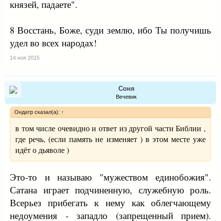
князей, падаете".
8 Восстань, Боже, суди землю, ибо Ты получишь
удел во всех народах!
14 ноя 2015
Соня
Вечевик
Ондатр сказал(а):
↑
в том числе очевидно и ответ из другой части Библии ,
где речь, (если память не изменяет ) в этом месте уже
идёт о дьяволе )
Это-то и называю "мужеством единобожия".
Сатана играет подчиненную, служебную роль.
Всерьез прибегать к нему как облегчающему
недоумения - западло (запрещенный прием).