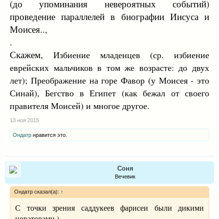
(до упоминания невероятных событий)
проведение параллелей в биографии Иисуса и
Моисея..,
.
Скажем,
Избиение младенцев (ср. избиение
еврейских мальчиков в том же возрасте: до двух
лет); Преображение на горе Фавор (у Моисея - это
Синай), Бегство в Египет (как бежал от своего
правителя Моисей) и многое другое.
13 ноя 2015
Ондатр
нравится это.
Соня
Вечевик
Ондатр сказал(а):
↑
С точки зрения саддукеев фарисеи были дикими
новаторами )