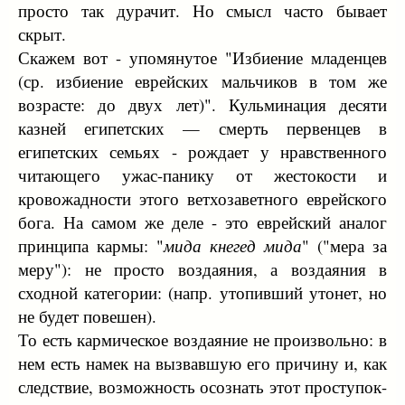
просто так дурачит. Но смысл часто бывает
скрыт.
Скажем вот - упомянутое "Избиение младенцев
(ср. избиение еврейских мальчиков в том же
возрасте: до двух лет)". Кульминация десяти
казней египетских — смерть первенцев в
египетских семьях - рождает у нравственного
читающего ужас-панику от жестокости и
кровожадности этого ветхозаветного еврейского
бога. На самом же деле - это еврейский аналог
принципа кармы: "
мида кнегед мида
" ("мера за
меру"): не просто воздаяния, а воздаяния в
сходной категории: (напр. утопивший утонет, но
не будет повешен).
То есть кармическое воздаяние не произвольно: в
нем есть намек на вызвавшую его причину и, как
следствие, возможность осознать этот проступок-