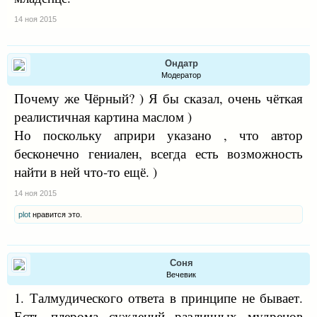
14 ноя 2015
Ондатр
Модератор
Почему же Чёрный? ) Я бы сказал, очень чёткая
реалистичная картина маслом )
Но поскольку априри указано , что автор
бесконечно гениален, всегда есть возможность
найти в ней что-то ещё. )
14 ноя 2015
plot
нравится это.
Соня
Вечевик
1. Талмудического ответа в принципе не бывает.
Есть плерома суждений различных мудрецов