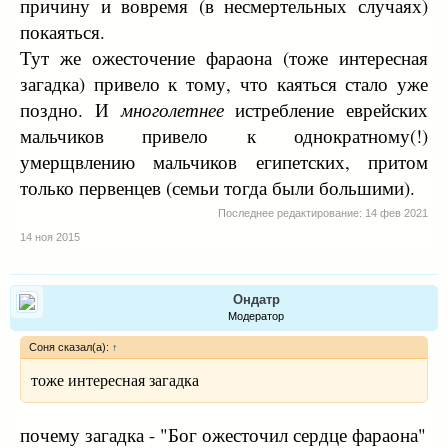
причину и вовремя (в несмертельных случаях)
покаяться.
Тут же ожесточение фараона (тоже интересная
загадка) привело к тому, что каяться стало уже
поздно. И
многолетнее
истребление еврейских
мальчиков привело к однократному(!)
умерщвлению мальчиков египетских, притом
только первенцев (семьи тогда были большими).
Последнее редактирование:
14 фев 2021
14 ноя 2015
Ондатр
Модератор
Соня сказал(а):
↑
тоже интересная загадка
почему загадка - "Бог ожесточил сердце фараона"