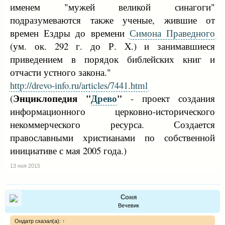
именем "мужей великой синагоги"
подразумеваются также ученые, жившие от
времен Ездры до времени
Симона Праведного
(ум. ок. 292 г. до Р. X.) и занимавшиеся
приведением в порядок библейских книг и
отчасти устного закона."
http://drevo-info.ru/articles/7441.html
Энциклопедия "
Древо
"
(
- проект создания
информационного церковно-исторического
некоммерческого ресурса. Создается
православными христианами по собственной
инициативе с мая 2005 года.)
13 ноя 2015
Соня
Вечевик
Ондатр сказал(а):
↑