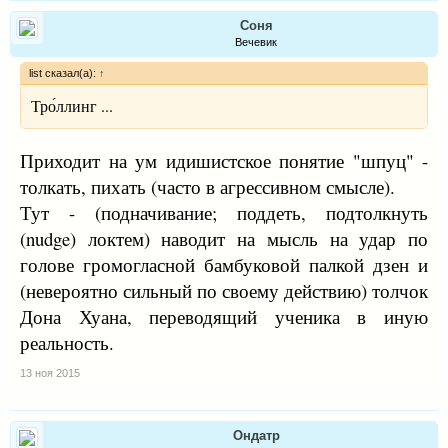
Соня
Вечевик
list сказал(а):
↑
Тро́ллинг ...
Приходит на ум идишистское понятие "шпуц" -
толкать, пихать (часто в агрессивном смысле).
Тут - (подначивание; поддеть, подтолкнуть
(nudge) локтем) наводит на мысль на удар по
голове громогласной бамбуковой палкой дзен и
(невероятно сильный по своему действию) толчок
Дона Хуана, переводящий ученика в иную
реальность.
13 ноя 2015
Ондатр