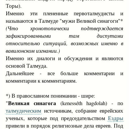
Торы).
Именно эти плененные первоталмудисты и
называются в Талмуде "мужи Великой синагоги"*
(Что хронотопически подтверждается
зафиксированными там диспутами
относительно ситуаций, возможных именно в
вавилонском изгнании.)
Именно их диалоги и обсуждения и являются
основой Талмуда.
Дальнейшее - все больше комментарии и
комментарии к комментариям.
*) В православном понимании - шире:
Великая синагога
"
(kenesséth hagdolah) - по
талмудическим
источникам, собрание еврейских
ученых, которые под председательством
Ездры
привели в порядок религиозные дела евреев. Под