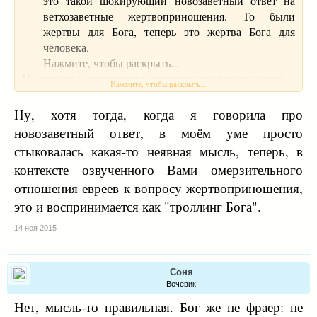
это такой шокирующий новозаветный ответ на
ветхозаветные жертвоприношения. То были
жертвы для Бога, теперь это жертва Бога для
человека.
Нажмите, чтобы раскрыть...​
Ну, так это и трактуется в современном христианстве.
Нажмите, чтобы раскрыть...
Однако человеческие жертвоприношения были в
еврейском сознании вершиной языческих мерзостей.
Ну, хотя тогда, когда я говорила про
Одна из размерностей бесконечного ужаса, в который
новозаветный ответ, в моём уме просто
Бог вверг Авраама своим требованием принести в
стыковалась какая-то неявная мысль, теперь, в
жертву единственного сына (и тем положить конец
контексте озвученного Вами омерзительного
всему завету с Авраамом и иудаизму) - это требование
отношения евреев к вопросу жертвоприношения,
к возврату к самому богомерзкому языческому обряду,
навеки ОТМЕНЕННОМУ все тем же Богом.
это и воспринимается как "троллинг Бога".
14 ноя 2015
Соня
Вечевик
Нет, мысль-то правильная. Бог же не фраер: не