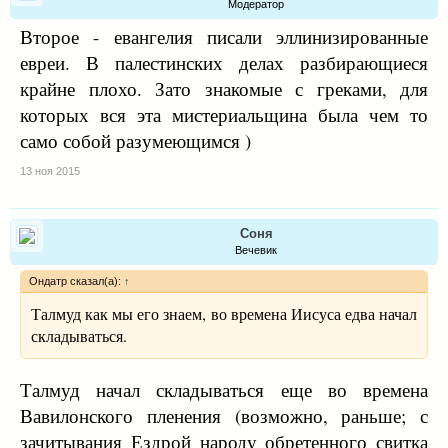
Модератор
Второе - евангелия писали эллинизированные
евреи. В палестинских делах разбирающиеся
крайне плохо. Зато знакомые с греками, для
которых вся эта мистериальщина была чем то
само собой разумеющимся )
13 ноя 2015
Соня
Вечевик
Ондатр сказал(а):
↑
Талмуд как мы его знаем, во времена Иисуса едва начал
складываться.
Талмуд начал складываться еще во времена
Вавилонского пленения (возможно, раньше; с
зачитывания Ездрой народу обретенного свитка