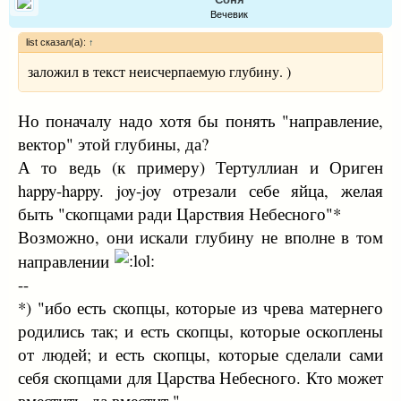
Вечевик
list сказал(а):
↑
заложил в текст неисчерпаемую глубину. )
Но поначалу надо хотя бы понять "направление,
вектор" этой глубины, да?
А то ведь (к примеру) Тертуллиан и Ориген
happy-happy. joy-joy отрезали себе яйца, желая
быть "скопцами ради Царствия Небесного"*
Возможно, они искали глубину не вполне в том
направлении
--
*) "ибо есть скопцы, которые из чрева матернего
родились так; и есть скопцы, которые оскоплены
от людей; и есть скопцы, которые сделали сами
себя скопцами для Царства Небесного. Кто может
вместить, да вместит."