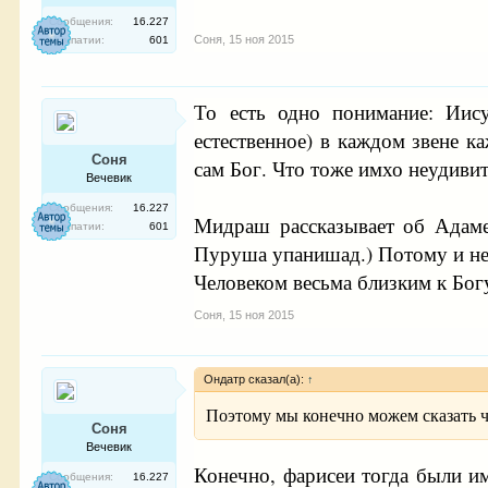
Сообщения:
16.227
Соня
,
15 ноя 2015
Симпатии:
601
То есть одно понимание: Иис
естественное) в каждом звене к
Соня
сам Бог. Что тоже имхо неудивит
Вечевик
Сообщения:
16.227
Мидраш рассказывает об Адаме
Симпатии:
601
Пуруша упанишад.) Потому и не
Человеком весьма близким к Богу
Соня
,
15 ноя 2015
Ондатр сказал(а):
↑
Поэтому мы конечно можем сказать ч
Соня
Вечевик
Конечно, фарисеи тогда были им
Сообщения:
16.227