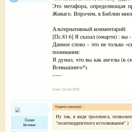
Это метафора, определяющая пр
Живаго. Впрочем, в Библии мног
Альтернативный комментарий:
[Пс.81:6] Я сказал (омарти) : вы
Данное слово – это не только «
понимания:
Я думал, что вы как ангелы (в с
Всевышнего*).
-----
Соня
,
14 ноя 2015
Ондатр сказал(а):
↑
Ну так, в виде троллинга, позволь
Соня
"политкорректного истолкования" )
Вечевик