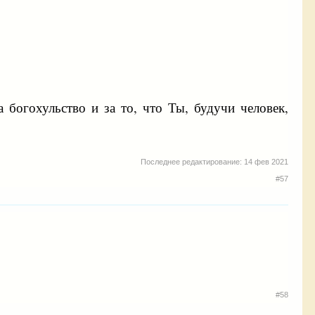
 богохульство и за то, что Ты, будучи человек,
Последнее редактирование:
14 фев 2021
#57
#58