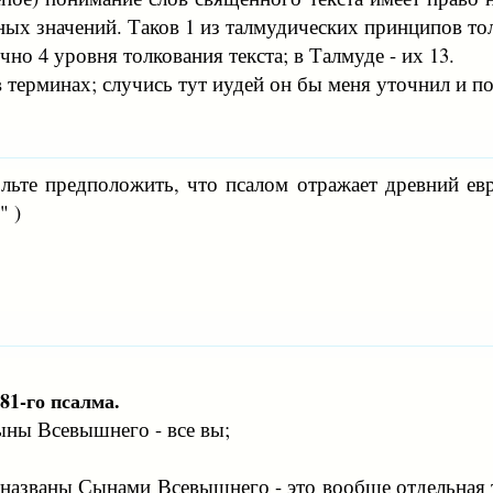
ных значений. Таков 1 из талмудических принципов то
но 4 уровня толкования текста; в Талмуде - их 13.
в терминах; случись тут иудей он бы меня уточнил и п
ольте предположить, что псалом отражает древний ев
" )
81-го псалма.
 сыны Всевышнего - все вы;
и названы Сынами Всевышнего - это вообще отдельная т