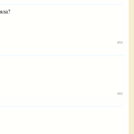
яла?
#59
#60