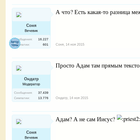
А что? Есть какая-то разница м
Соня
Вечевик
Сообщения:
16.227
Соня
,
14 ноя 2015
Симпатии:
601
Просто Адам там прямым тексто
Ондатр
Модератор
Сообщения:
37.439
Ондатр
,
14 ноя 2015
Симпатии:
13.776
Адам? А не сам Иисус?
Соня
Вечевик