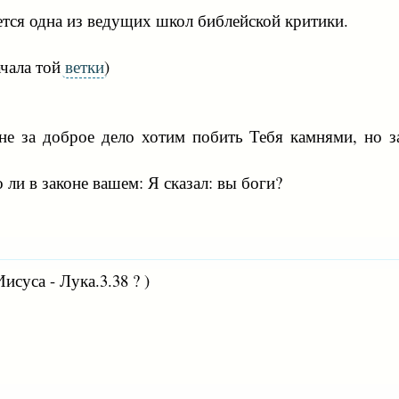
тся одна из ведущих школ библейской критики.
ачала той
ветки
)
не за доброе дело хотим побить Тебя камнями, но за
 ли в законе вашем: Я сказал: вы боги?
суса - Лука.3.38 ? )