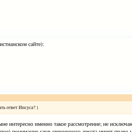
истианском сайте):
ать ответ Иисуса? )
 мне интересно именно такое рассмотрение; не исключ
епое) понимание слов священного текста имеет право н