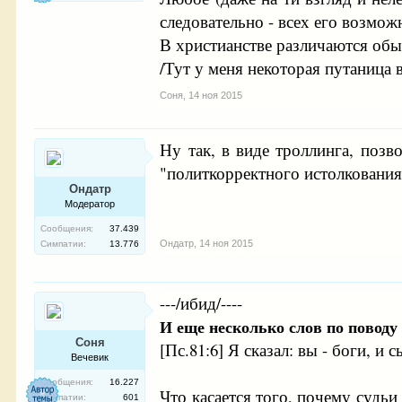
следовательно - всех его возмож
В христианстве различаются обыч
/Тут у меня некоторая путаница 
Соня
,
14 ноя 2015
Ну так, в виде троллинга, позв
"политкорректного истолкования
Ондатр
Модератор
Сообщения:
37.439
Ондатр
,
14 ноя 2015
Симпатии:
13.776
---/ибид/----
И еще несколько слов по поводу 
Соня
[Пс.81:6] Я сказал: вы - боги, и
Вечевик
Сообщения:
16.227
Что касается того, почему судь
Симпатии:
601