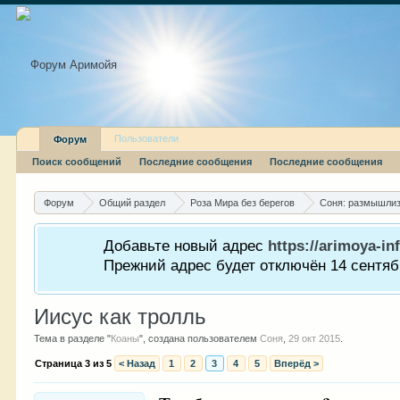
Пользователи
Форум
Поиск сообщений
Последние сообщения
Последние сообщения
Форум
Общий раздел
Роза Мира без берегов
Соня: размышли
Добавьте новый адрес
https://arimoya-inf
Прежний адрес будет отключён 14 сентябр
Иисус как тролль
Тема в разделе "
Коаны
", создана пользователем
Соня
,
29 окт 2015
.
Страница 3 из 5
< Назад
1
2
3
4
5
Вперёд >