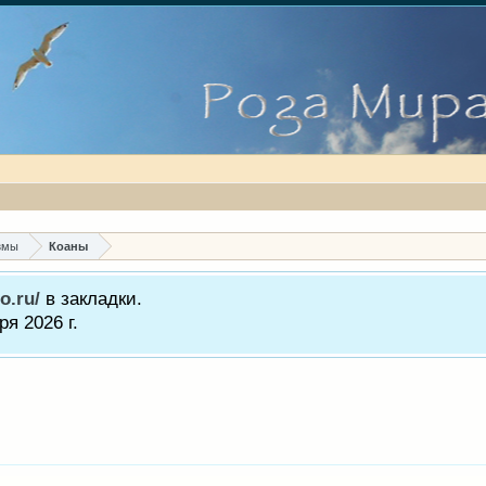
змы
Коаны
o.ru/
в закладки.
я 2026 г.