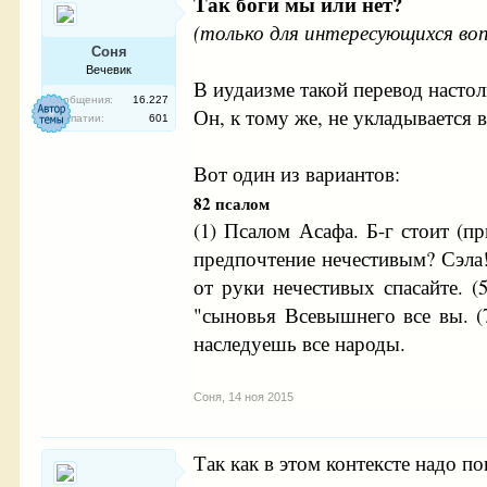
Так боги мы или нет?
(только для интересующихся во
Соня
Вечевик
В иудаизме такой перевод настол
Сообщения:
16.227
Он, к тому же, не укладывается в
Симпатии:
601
Вот один из вариантов:
82 псалом
(1) Псалом Асафа. Б-г стоит (п
предпочтение нечестивым? Сэла!
от руки нечестивых спасайте. (
"сыновья Всевышнего все вы. (7
наследуешь все народы.
Соня
,
14 ноя 2015
Так как в этом контексте надо по