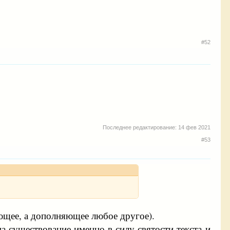
#52
Последнее редактирование:
14 фев 2021
#53
ающее, а дополняющее любое другое).
а существование именно в силу святости текста и