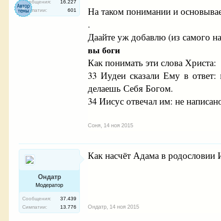
Сообщения:
16.227
На таком понимании и основывае
Симпатии:
601
.
Даайте уж добавлю (из самого н
вы боги
Как понимать эти слова Христа:
33 Иудеи сказали Ему в ответ: 
делаешь Себя Богом.
34 Иисус отвечал им: не написано
Соня
,
14 ноя 2015
Как насчёт Адама в родословии Ии
Ондатр
Модератор
Сообщения:
37.439
Ондатр
,
14 ноя 2015
Симпатии:
13.776