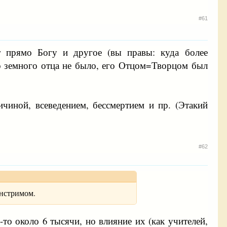
#61
т прямо Богу и другое (вы правы: куда более
го земного отца не было, его Отцом=Творцом был
иной, всеведением, бессмертием и пр. (Этакий
#62
йнстримом.
то около 6 тысячи, но влияние их (как учителей,