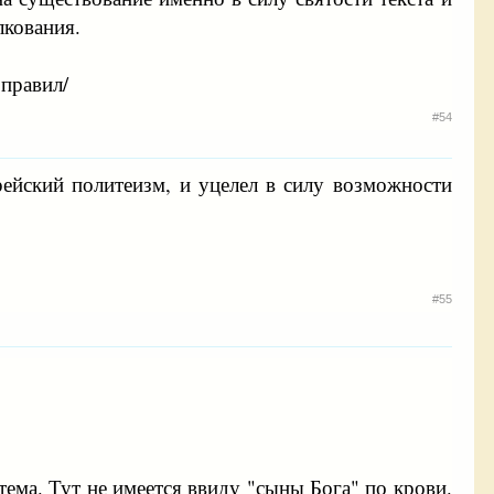
лкования.
оправил/
#54
рейский политеизм, и уцелел в силу возможности
#55
ема. Тут не имеется ввиду "сыны Бога" по крови.