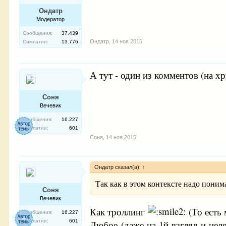
Ондатр
Модератор
Сообщения:
37.439
Ондатр
,
14 ноя 2015
Симпатии:
13.776
А тут - один из комментов (на хр
Соня
Вечевик
Сообщения:
16.227
Симпатии:
601
Соня
,
14 ноя 2015
Ондатр сказал(а):
↑
Так как в этом контексте надо поним
Соня
Вечевик
Как троллинг
(То есть
Сообщения:
16.227
Симпатии:
601
Любое (даже на 1й взгляд и нел