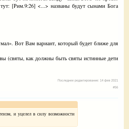
ут: [Рим.9:26] <...> названы будут сынами Бога
умал». Вот Вам вариант, который будет ближе для
е вы (святы, как должны быть святы истинные дети
Последнее редактирование:
14 фев 2021
#56
теизм, и уцелел в силу возможности