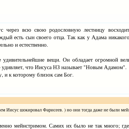
ус через всю свою родословную лестницу восходи
аждый есть сын своего отца. Так как у Адама никако
ельно и естественно.
 удивительнейшие вещи. Он обладает огромной велич
 удивляет, что Иисуса НЗ называет "Новым Адамом".
, и к которому близок сам Бог.
ем Иисус шокировал Фарисеев. ) но они тогда даже не были ме
енно мейнстримом. Самих их было не так много; где-