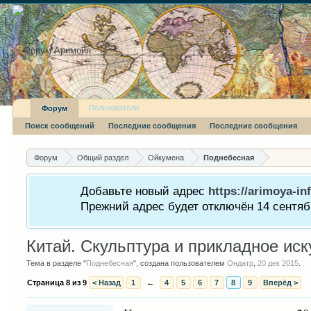
Пользователи
Форум
Поиск сообщений
Последние сообщения
Последние сообщения
Форум
Общий раздел
Ойкумена
Поднебесная
Добавьте новый адрес
https://arimoya-inf
Прежний адрес будет отключён 14 сентябр
Китай. Скульптура и прикладное иск
Тема в разделе "
Поднебесная
", создана пользователем
Ондатр
,
20 дек 2015
.
Страница 8 из 9
< Назад
1
←
4
5
6
7
8
9
Вперёд >