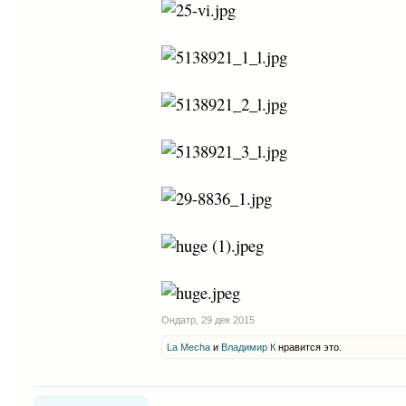
Ондатр
,
29 дек 2015
La Mecha
и
Владимир К
нравится это.