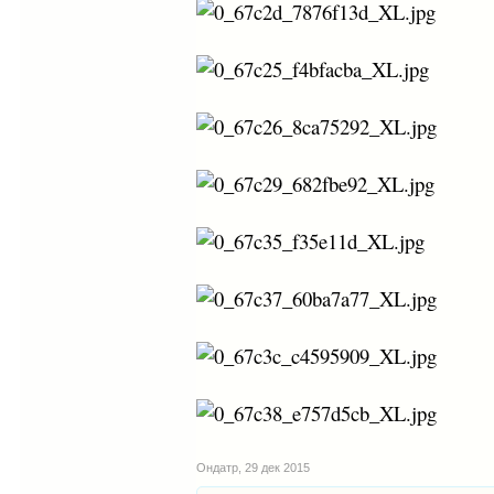
Ондатр
,
29 дек 2015