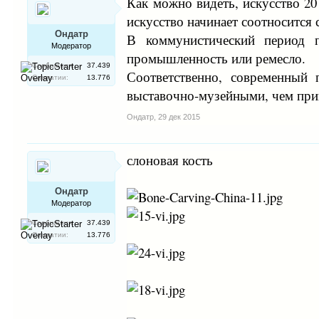
Как можно видеть, искусство 2
искусство начинает соотносится
Ондатр
В коммунистический период п
Модератор
промышленность или ремесло.
Сообщения:
37.439
Соответственно, современный 
Симпатии:
13.776
выставочно-музейными, чем пр
Ондатр
,
29 дек 2015
слоновая кость
Ондатр
Модератор
Сообщения:
37.439
Симпатии:
13.776