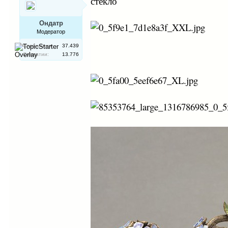
стекло
Ондатр
Модератор
Сообщения:
37.439
Симпатии:
13.776