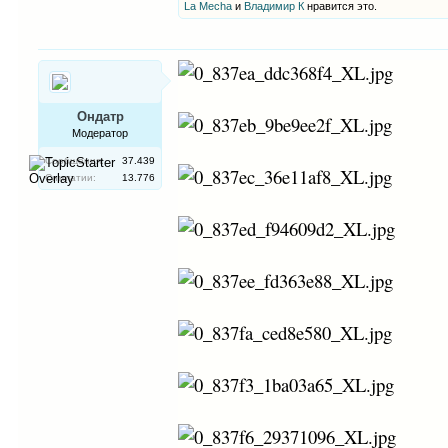
La Mecha
и
Владимир К
нравится это.
Ондатр
Модератор
Сообщения:
37.439
Симпатии:
13.776