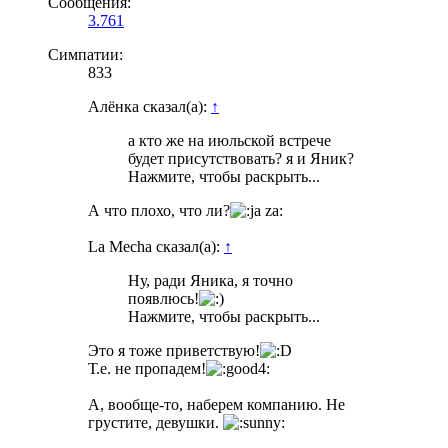
Сообщения:
3.761
Симпатии:
833
Алёнка сказал(а):
↑
а кто же на июльской встрече
будет присутствовать? я и Яник?
Нажмите, чтобы раскрыть...
А что плохо, что ли?
La Mecha сказал(а):
↑
Ну, ради Яника, я точно
появлюсь!
Нажмите, чтобы раскрыть...
Это я тоже приветствую!
Т.е. не пропадем!
А, вообще-то, наберем компанию. Не
грустите, девушки.