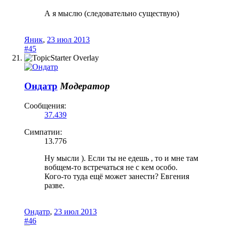
А я мыслю (следовательно существую)
Яник
,
23 июл 2013
#45
Ондатр
Модератор
Сообщения:
37.439
Симпатии:
13.776
Ну мысли ). Если ты не едешь , то и мне там
вобщем-то встречаться не с кем особо.
Кого-то туда ещё может занести? Евгения
разве.
Ондатр
,
23 июл 2013
#46