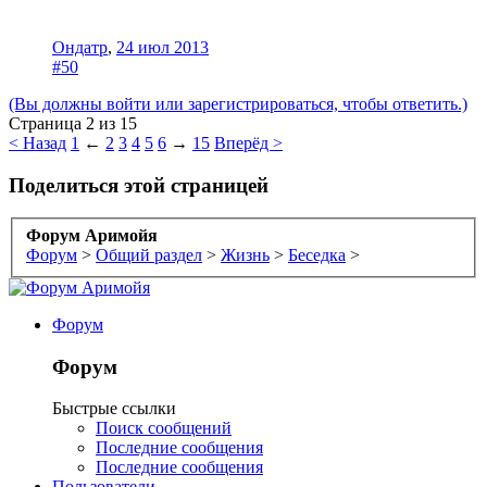
Ондатр
,
24 июл 2013
#50
(Вы должны войти или зарегистрироваться, чтобы ответить.)
Страница 2 из 15
< Назад
1
←
2
3
4
5
6
→
15
Вперёд >
Поделиться этой страницей
Форум Аримойя
Форум
>
Общий раздел
>
Жизнь
>
Беседка
>
Форум
Форум
Быстрые ссылки
Поиск сообщений
Последние сообщения
Последние сообщения
Пользователи