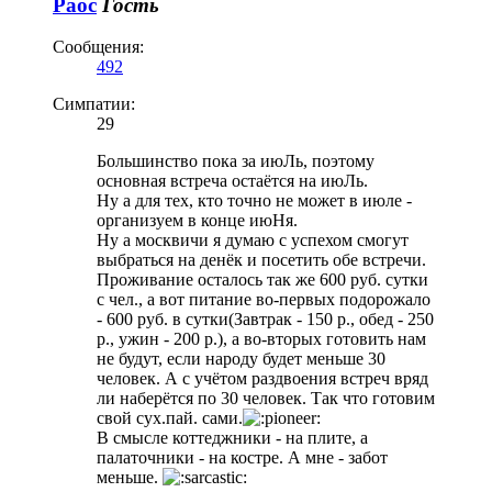
Раос
Гость
Сообщения:
492
Симпатии:
29
Большинство пока за июЛь, поэтому
основная встреча остаётся на июЛь.
Ну а для тех, кто точно не может в июле -
организуем в конце июНя.
Ну а москвичи я думаю с успехом смогут
выбраться на денёк и посетить обе встречи.
Проживание осталось так же 600 руб. сутки
с чел., а вот питание во-первых подорожало
- 600 руб. в сутки(Завтрак - 150 р., обед - 250
р., ужин - 200 р.), а во-вторых готовить нам
не будут, если народу будет меньше 30
человек. А с учётом раздвоения встреч вряд
ли наберётся по 30 человек. Так что готовим
свой сух.пай. сами.
В смысле коттеджники - на плите, а
палаточники - на костре. А мне - забот
меньше.