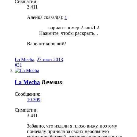
Симпатии:
3.411
Алёнка сказал(а):
↑
вариант номер
2
. ию
Л
ь!​
Нажмите, чтобы раскрыть...
Вариант хороший!
La Mecha
,
27 июн 2013
#31
La Mecha
Вечевик
Сообщения:
10.309
Симпатии:
3.411
Забавно, что издали я плохо вижу, поэтому
поначалу приняла за своих небольшую
компанию бомжей, расположившихся в виду