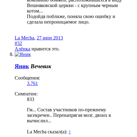
Вешняковской церкви - с крупным черным
котом...
Подойдя поближе, поняла свою ошибку и
сделала непроницаемое лицо.
La Mecha
,
27 июн 2013
#32
Алёнка
нравится это.
Яник
Вечевик
Сообщения:
3.761
Симпатии:
833
Гм... Состав участников по-прежнему
засекречен.. Перенапрягая мозг, двоих я
вычислил...
La Mecha сказал(а):
↑