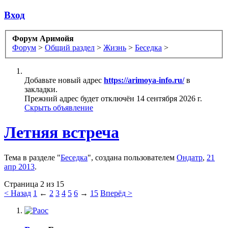
Вход
Форум Аримойя
Форум
>
Общий раздел
>
Жизнь
>
Беседка
>
Добавьте новый адрес
https://arimoya-info.ru/
в
закладки.
Прежний адрес будет отключён 14 сентября 2026 г.
Скрыть объявление
Летняя встреча
Тема в разделе "
Беседка
", создана пользователем
Ондатр
,
21
апр 2013
.
Страница 2 из 15
< Назад
1
←
2
3
4
5
6
→
15
Вперёд >