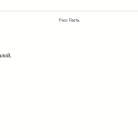
Раос
Гость
алой.