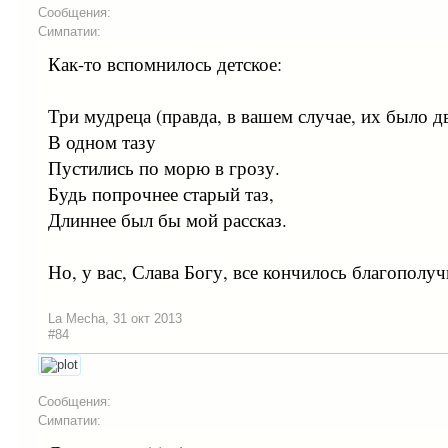
Сообщения:
Симпатии:
Как-то вспомнилось детское:
Три мудреца (правда, в вашем случае, их было д
В одном тазу
Пустились по морю в грозу.
Будь попрочнее старый таз,
Длиннее был бы мой рассказ.
Но, у вас, Слава Богу, все кончилось благополуч
La Mecha
,
31 окт 2013
#84
Сообщения:
Симпатии: