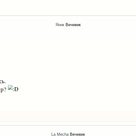
Яник
Вечевик
сь.
ур?
La Mecha
Вечевик