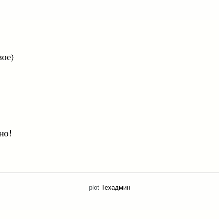
вое)
но!
plot
Техадмин