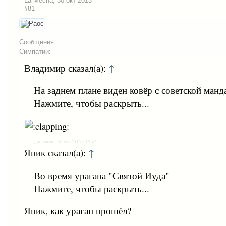
La Mecha
,
30 окт 2013
#81
Сообщения:
Симпатии:
Владимир сказал(а):
↑
На заднем плане виден ковёр с советской манд
Нажмите, чтобы раскрыть...
—— добавлено: 30 окт 2013 в 19:42 ——
Яник сказал(а):
↑
Во время урагана "Святой Иуда"
Нажмите, чтобы раскрыть...
Яник, как ураган прошёл?