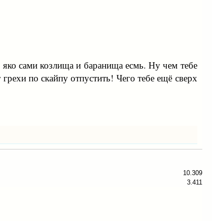
, яко сами козлища и баранища есмь. Ну чем тебе
т грехи по скайпу отпустить! Чего тебе ещё сверх
10.309
3.411