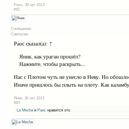
Раос
,
30 окт 2013
#82
Сообщения:
Симпатии:
Раос сказал(а):
↑
Яник, как ураган прошёл?
Нажмите, чтобы раскрыть...
Нас с Плотом чуть не унесло в Неву. Но обошло
Иначе пришлось бы плыть на плоту. Как каламб
Яник
,
30 окт 2013
#83
La Mecha
и
Раос
нравится это.