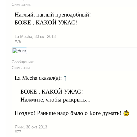
Симпатии:
Наглый, наглый преподобный!
БОЖЕ , КАКОЙ УЖАС!
La Mecha
,
30 окт 2013
#76
Сообщения:
Симпатии:
La Mecha сказал(а):
↑
БОЖЕ , КАКОЙ УЖАС!
Нажмите, чтобы раскрыть...
Поздно! Раньше надо было о Боге думать!
Яник
,
30 окт 2013
#77