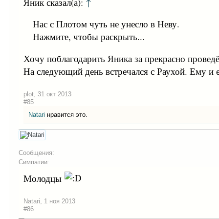
Яник сказал(а):
↑
Нас с Плотом чуть не унесло в Неву.
Нажмите, чтобы раскрыть...
Хочу поблагодарить Яника за прекрасно проведё
На следующий день встречался с Раухой. Ему и 
plot
,
31 окт 2013
#85
Natari
нравится это.
Сообщения:
Симпатии:
Молодцы
Natari
,
1 ноя 2013
#86