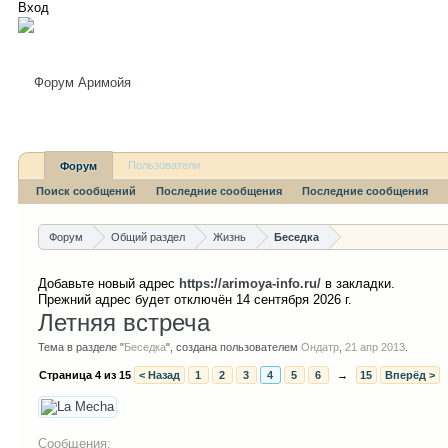
Вход
Пользователи
Форум
Поиск сообщений
Последние сообщения
Последние сообщения
Форум
Общий раздел
Жизнь
Беседка
Добавьте новый адрес
https://arimoya-info.ru/
в закладки.
Прежний адрес будет отключён 14 сентября 2026 г.
Летняя встреча
Тема в разделе "
Беседка
", создана пользователем
Ондатр
,
21 апр 2013
.
Страница 4 из 15
< Назад
1
2
3
4
5
6
→
15
Вперёд >
Сообщения: