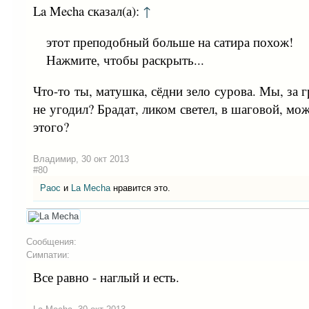
La Mecha сказал(а):
↑
этот преподобный больше на сатира похож!
Нажмите, чтобы раскрыть...
Что-то ты, матушка, сёдни зело сурова. Мы, за 
не угодил? Брадат, ликом светел, в шаговой, мож
этого?
Владимир
,
30 окт 2013
#80
Раос
и
La Mecha
нравится это.
Сообщения:
Симпатии:
Все равно - наглый и есть.