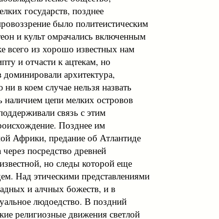
елких государств, позднее
ровоззрение было политеистическим
теон и культ омрачались включенным
е всего из хорошо известных нам
пту и отчасти к ацтекам, но
тв доминировали архитектура,
 ни в коем случае нельзя назвать
сь наличием цепи мелких островов
поддерживали связь с этим
происхождение. Позднее им
ной Африки, предание об Атлантиде
а через посредство древней
известной, но следы которой еще
ем. Над этическими представлениями
адных и алчных божеств, и в
уальное людоедство. В поздний
кие религиозные движения светлой