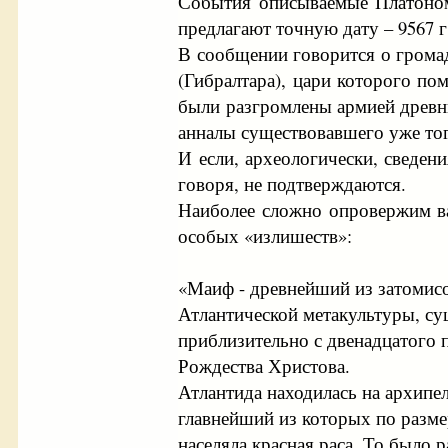
События описываемые Платоном 
предлагают точную дату – 9567 г. 
В сообщении говорится о громад
(Гибралтара), цари которого п
были разгромлены армией древни
анналы существовавшего уже тог
И если, археологически, сведен
говоря, не подтверждаются.
Наиболее сложно опровержим ва
особых «излишеств»:
«Маиф - древнейший из затомисо
Атлантической метакультуры, с
приблизительно с двенадцатого 
Рождества Христова.
Атлантида находилась на архипе
главнейший из которых по разм
населяла красная раса. То было 