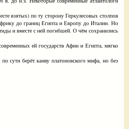
6 в. до н.э. Некоторые современные атлантологи
сте взятых) по ту сторону Геркулесовых столпов
фрику до границ Египта и Европу до Италии. Но
иды и вместе с ней погибшей. О чём сохранились
 современных ей государств Афин и Египта, мягко
по сути берёт канву платоновского мифа, но без