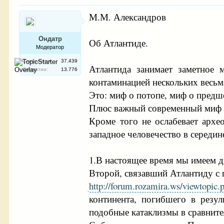
М.М. Александров
Ондатр
Об Атлантиде.
Модератор
Сообщения:
37.439
Атлантида занимает заметное 
Симпатии:
13.776
контаминацией нескольких весь
Это: миф о потопе, миф о предш
Плюс важный современный миф о
Кроме того не ослабевает архе
западное человечество в середине
1.В настоящее время мы имеем д
Второй, связавший Атлантиду с
http://forum.rozamira.ws/viewtopic
континента, погибшего в резу
подобные катаклизмы в сравните