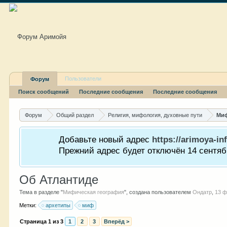
Пользователи
Форум
Поиск сообщений
Последние сообщения
Последние сообщения
Форум
Общий раздел
Религия, мифология, духовные пути
Миф
Добавьте новый адрес
https://arimoya-inf
Прежний адрес будет отключён 14 сентябр
Об Атлантиде
Тема в разделе "
Мифическая география
", создана пользователем
Ондатр
,
13 ф
Метки:
архетипы
миф
Страница 1 из 3
1
2
3
Вперёд >