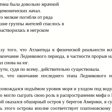
ртина была довольно мрачной
демонических начал.
о мелкие погибли от ряда
шие группы жителей спаслось в
 растворилась в негрском
зу того, что Атлантида в физической реальности в
кончание Ледникового периода, в частности прорыв на
л снова на юг.
пути, судя по всему, действительно существовала.
х, что окончание последнего этапа Ледникового п
ровождался подъёмом уровня моря и уходом под воду
то могло сыграть свою роль в распространении мифа о
й оказался обширный остров у берегов Америки, в су
ь этого острова вполне соответствует платоновском