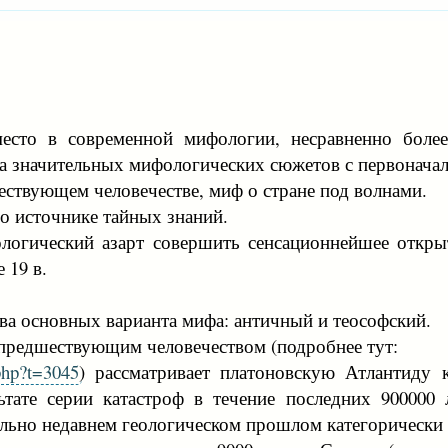
место в современной мифологии, несравненно более
ма значительных мифологических сюжетов с первонач
ествующем человечестве, миф о стране под волнами.
 источнике тайных знаний.
ологический азарт совершить сенсационнейшее откр
 19 в.
ва основных варианта мифа: античный и теософский.
 предшествующим человечеством (подробнее тут:
.php?t=3045
) рассматривает платоновскую Атлантиду 
льтате серии катастроф в течение последних 900000
льно недавнем геологическом прошлом категорически