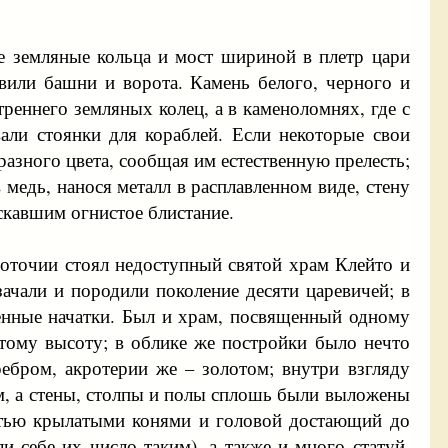
кже земляные кольца и мост шириной в плетр цари
или башни и ворота. Камень белого, черного и
реннего земляных колец, а в каменоломнях, где с
вали стоянки для кораблей. Если некоторые свои
разного цвета, сообщая им естественную прелесть;
медь, нанося металл в расплавленном виде, стену
ускавшим огнистое блистание.
оточии стоял недоступный святой храм Клейто и
зачали и породили поколение десяти царевичей; в
венные начатки. Был и храм, посвященный одному
этому высоту; в облике же постройки было нечто
ебром, акротерии же – золотом; внутри взгляду
ом, а стены, столпы и полы сплошь были выложены
естью крылатыми конями и головой достающий до
и себе их число таким), а также и много статуй,