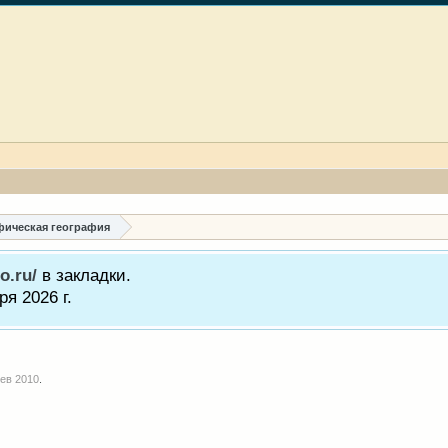
ическая география
o.ru/
в закладки.
я 2026 г.
ев 2010
.