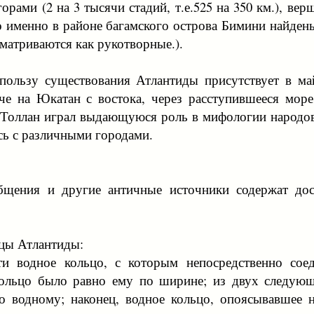
рами (2 на 3 тысячи стадий, т.е.525 на 350 км.), вер
то именно в районе багамского острова Бимини найде
матриваются как рукотворные.).
ользу существования Атлантиды присутствует в май
че на Юкатан с востока, через расступившееся море
 Толлан играл выдающуюся роль в мифологии народов
ясь с различными городами.
общения и другие античные источники содержат дос
ицы Атлантиды:
и водное кольцо, с которым непосредственно сое
кольцо было равно ему по ширине; из двух следую
о водному; наконец, водное кольцо, опоясывавшее 