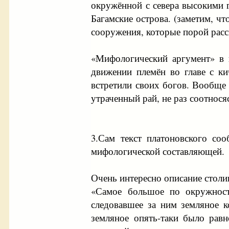
окружённой с севера высокими го
Багамские острова. (заметим, ч
сооружения, которые порой расс
«Мифологический аргумент» в п
движении племён во главе с ки
встретили своих богов. Вообще
утраченный рай, не раз соотнос
3.Сам текст платоновского со
мифологической составляющей.
Очень интересно описание стол
«Самое большое по окружност
следовавшее за ним земляное 
земляное опять-таки было равн