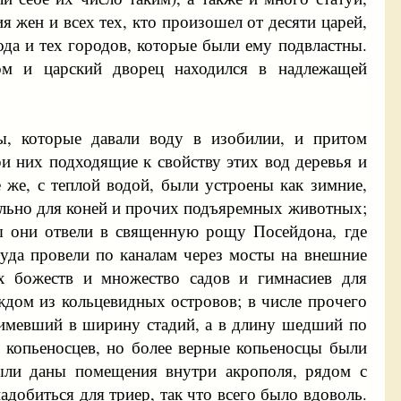
жен и всех тех, кто произошел от десяти царей,
да и тех городов, которые были ему подвластны.
ом и царский дворец находился в надлежащей
ы, которые давали воду в изобилии, и притом
ри них подходящие к свойству этих вод деревья и
 же, с теплой водой, были устроены как зимние,
ельно для коней и прочих подъяремных животных;
ы они отвели в священную рощу Посейдона, где
туда провели по каналам через мосты на внешние
х божеств и множество садов и гимнасиев для
ждом из кольцевидных островов; в числе прочего
 имевший в ширину стадий, а в длину шедший по
 копьеносцев, но более верные копьеносцы были
ыли даны помещения внутри акрополя, рядом с
добиться для триер, так что всего было вдоволь.