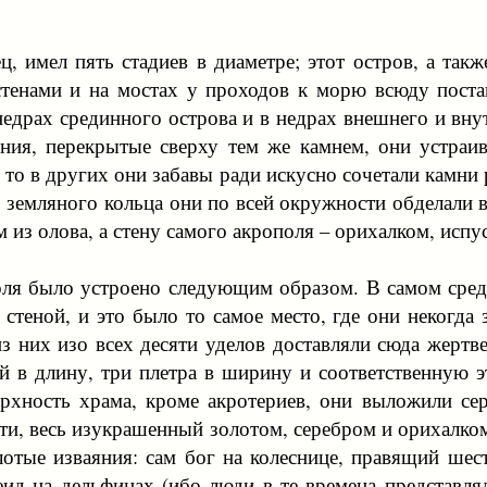
ц, имел пять стадиев в диаметре; этот остров, а та
тенами и на мостах у проходов к морю всюду постав
недрах срединного острова и в недрах внешнего и внут
ения, перекрытые сверху тем же камнем, они устраи
то в других они забавы ради искусно сочетали камни 
 земляного кольца они по всей окружности обделали в 
 из олова, а стену самого акрополя – орихалком, исп
ля было устроено следующим образом. В самом сред
стеной, и это было то самое место, где они некогда 
из них изо всех десяти уделов доставляли сюда жерт
й в длину, три плетра в ширину и соответственную 
хность храма, кроме акротериев, они выложили сер
сти, весь изукрашенный золотом, серебром и орихалк
лотые изваяния: сам бог на колеснице, правящий ш
еид на дельфинах (ибо люди в те времена представлял