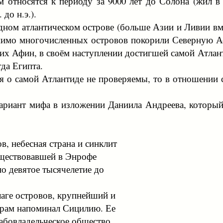
относятся к периоду за 9000 лет до Солона (жил в 
до н.э.).
ном атлантическом острове (больше Азии и Ливии вме
омимо многочисленных островов покорили Северную А
х Афин, в своём наступлении достигшей самой Атлант
да Египта.
ия о самой Атлантиде не проверяемы, то в отношении
риант мифа в изложении Даниила Андреева, который 
в, небесная страна и синклит
уществовавшей в Энрофе
по девятое тысячелетие до
лаге островов, крупнейший и
ерам напоминал Сицилию. Ее
рабовладельческое общество,