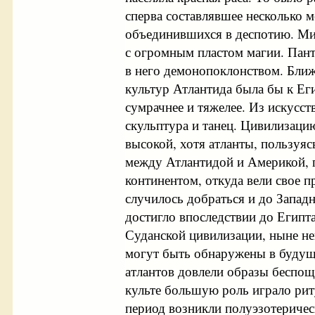
сперва составлявшее несколько м
объединившихся в деспотию. Ми
с огромным пластом магии. Пан
в него демонопоклонством. Ближ
культур Атлантида была бы к Еги
сумрачнее и тяжелее. Из искусс
скульптура и танец. Цивилизацию
высокой, хотя атланты, пользуя
между Атлантидой и Америкой, 
континентом, откуда вели свое 
случилось добраться и до Запад
достигло впоследствии до Египт
Суданской цивилизации, ныне не
могут быть обнаружены в будущ
атлантов довлели образы беспощ
культе большую роль играло рит
период возникли полуэзотеричес