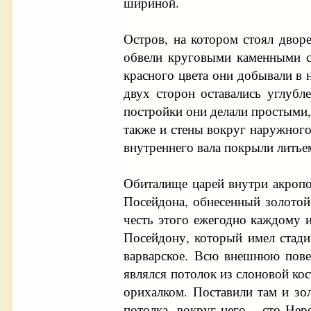
шириной.
Остров, на котором стоял дворе
обвели круговыми каменными с
красного цвета они добывали в 
двух сторон оставались углубл
постройки они делали простыми, 
также и стены вокруг наружного
внутреннего вала покрыли литьем
Обиталище царей внутри акропо
Посейдона, обнесенный золотой 
честь этого ежегодно каждому 
Посейдону, который имел стади
варварское. Всю внешнюю повер
являлся потолок из слоновой ко
орихалком. Поставили там и зо
потолка, вокруг него – сто Нер