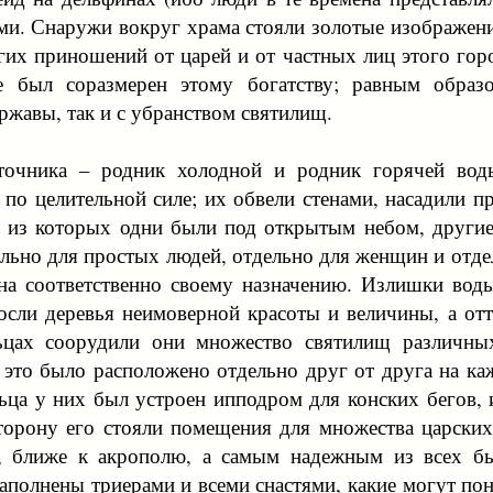
. Снаружи вокруг храма стояли золотые изображения 
их приношений от царей и от частных лиц этого горо
е был соразмерен этому богатству; равным образ
ржавы, так и с убранством святилищ.
точника – родник холодной и родник горячей вод
и по целительной силе; их обвели стенами, насадили п
, из которых одни были под открытым небом, другие
ельно для простых людей, отдельно для женщин и отд
ана соответственно своему назначению. Излишки вод
осли деревья неимоверной красоты и величины, а от
льцах соорудили они множество святилищ различны
 это было расположено отдельно друг от друга на ка
ьца у них был устроен ипподром для конских бегов,
торону его стояли помещения для множества царских
, ближе к акрополю, а самым надежным из всех б
полнены триерами и всеми снастями, какие могут пона