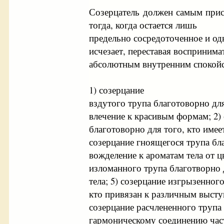
Созерцатель должен самым прис
тогда, когда остается лишь
предельно сосредоточенное и одн
исчезает, переставая воспринима
абсолютным внутренним спокойс
1) созерцание
вздутого трупа благотоворно дл
влечение к красивым формам; 2)
благотоворно для того, кто имеет
созерцание гноящегося трупа бл
вожделение к ароматам тела от цв
изломанного трупа благотворно 
тела; 5) созерцание изгрызенног
кто привязан к различным высту
созерцание расчлененного трупа 
гармоническому соединению част