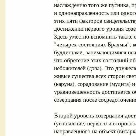
наслаждению того же путника, 
и однонаправленность или одното
этих пяти факторов свидетельств
достижении первого уровня созе
Здесь уместно вспомнить также 
"четырех состояниях Брахмы", 
буддистами, занимающимися псих
что обретение этих состояний о
небожителей (дэва). Это дружелю
живые существа всех сторон свет
(каруна), сорадование (мудита) 
уравновешенность достигается о
созерцания после сосредоточени
Второй уровень созерцания дост
(успокоение) первого и второго
направленного на объект (витар