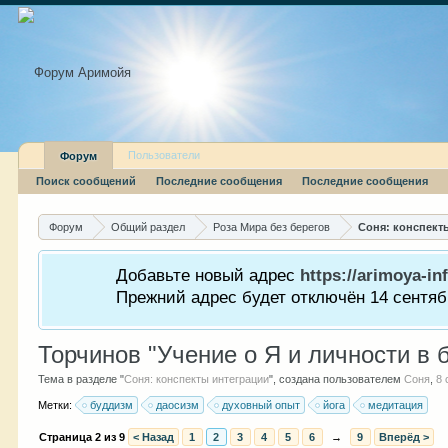
Пользователи
Форум
Поиск сообщений
Последние сообщения
Последние сообщения
Форум
Общий раздел
Роза Мира без берегов
Соня: конспект
Добавьте новый адрес
https://arimoya-inf
Прежний адрес будет отключён 14 сентябр
Торчинов "Учение о Я и личности в 
Тема в разделе "
Соня: конспекты интеграции
", создана пользователем
Соня
,
8 
Метки:
буддизм
даосизм
духовный опыт
йога
медитация
Страница 2 из 9
< Назад
1
2
3
4
5
6
→
9
Вперёд >