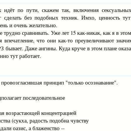
ек идёт по пути, скажем так, включения сексуальн
г сделать без подобных техник. Имхо, ценность ту
ень и очень желательно.
е трудно сравнивать. Уже лет 15 как-никак, как я в этом
ся впечатление, что они как-то преувеличивают знач
РЗ бывает. Даже ангины. Куда круче в этом плане оказ
нно тут работает.
 провозгласившая принцип "только осознавание".
полагает последовательное
мая возрастающей концентрацией
ства (сукха, радость подобна чувству
дали оазис, а блаженство --