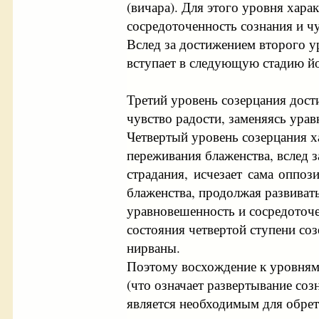
(вичара). Для этого уровня хара
сосредоточенность сознания и чу
Вслед за достижением второго у
вступает в следующую стадию й
Третий уровень созерцания дости
чувство радости, заменяясь ура
Четвертый уровень созерцания 
переживания блаженства, вслед з
страдания, исчезает сама оппоз
блаженства, продолжая развиват
уравновешенность и сосредоточе
состояния четвертой ступени со
нирваны.
Поэтому восхождение к уровням
(что означает развертывание соз
является необходимым для обре