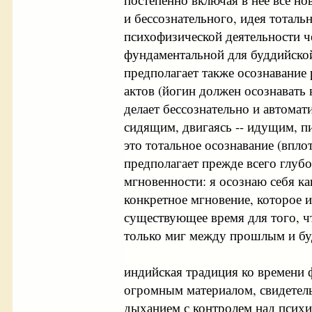
и бессознательного, идея тоталь
психофизической деятельности че
фундаментальной для буддийской
предполагает также осознавание
актов (йогин должен осознавать 
делает бессознательно и автомат
сидящим, двигаясь -- идущим, пи
это тотальное осознавание (вплот
предполагает прежде всего глуб
мгновенности: я осознаю себя как
конкретное мгновение, которое и
существующее время для того, ч
только миг между прошлым и бу
индийская традиция ко времени 
огромным материалом, свидетел
дыханием с контролем над психи