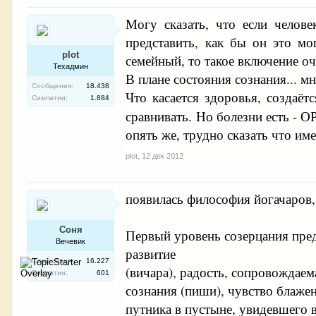
Могу сказать, что если челов
представить, как бы он это мо
plot
семейный, то такое включение оч
Техадмин
В плане состояния сознания... мн
Сообщения:
18.438
Что касается здоровья, создаёт
Симпатии:
1.884
сравнивать. Но болезни есть - О
опять же, трудно сказать что име
plot
,
12 дек 2012
появилась философия йогачаров,
Соня
Первый уровень созерцания пред
Вечевик
развитие
Сообщения:
16.227
(вичара), радость, сопровождае
Симпатии:
601
сознания (пиши), чувство блажен
путника в пустыне, увидевшего в