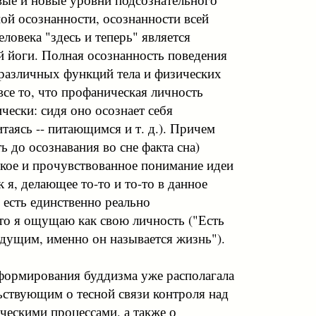
ной осознанности, осознанности всей
ловека "здесь и теперь" является
 йоги. Полная осознанность поведения
 различных функций тела и физических
все то, что профаническая личность
ически: сидя оно осознает себя
таясь -- питающимся и т. д.). Причем
ь до осознавания во сне факта сна)
окое и прочувствованное понимание идеи
 я, делающее то-то и то-то в данное
 есть единственно реально
то я ощущаю как свою личность ("Есть
дущим, именно он называется жизнь").
формирования буддизма уже располагала
ьствующим о тесной связи контроля над
ческими процессами, а также о