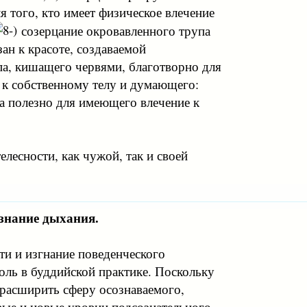
я того, кто имеет физическое влечение
созерцание окровавленного трупа
зан к красоте, создаваемой
па, кишащего червями, благотворно для
о к собственному телу и думающего:
та полезно для имеющего влечение к
елесности, как чужой, так и своей
знание дыхания.
ти и изгнание поведенческого
ль в буддийской практике. Поскольку
расширить сферу осознаваемого,
овые и новые уровни подсознательного