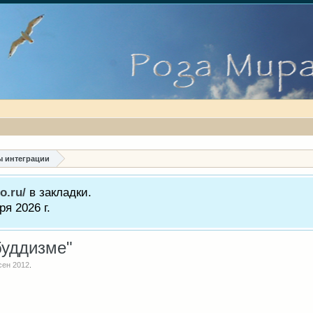
ы интеграции
o.ru/
в закладки.
я 2026 г.
буддизме"
сен 2012
.