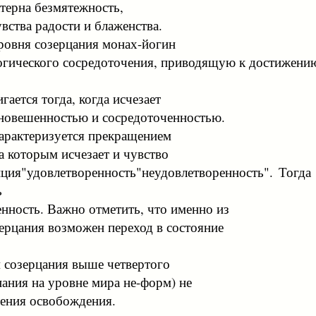
ктерна безмятежность,
вства радости и блаженства.
ровня созерцания монах-йогин
огического сосредоточения, приводящую к достижению
гается тогда, когда исчезает
вновешенностью и сосредоточенностью.
характеризуется прекращением
а которым исчезает и чувство
иция"удовлетворенность"неудовлетворенность". Тогда
ь
нность. Важно отметить, что именно из
зерцания возможен переход в состояние
 созерцания выше четвертого
нания на уровне мира не-форм) не
тения освобождения.