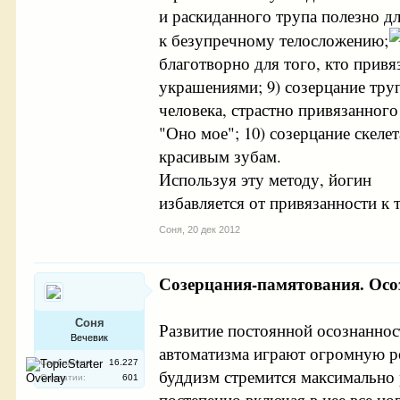
и раскиданного трупа полезно дл
к безупречному телосложению;
благотворно для того, кто привя
украшениями; 9) созерцание тру
человека, страстно привязанног
"Оно мое"; 10) созерцание скеле
красивым зубам.
Используя эту методу, йогин
избавляется от привязанности к т
Соня
,
20 дек 2012
Созерцания-памятования. Осо
Соня
Развитие постоянной осознаннос
Вечевик
автоматизма играют огромную ро
Сообщения:
16.227
буддизм стремится максимально 
Симпатии:
601
постепенно включая в нее все н