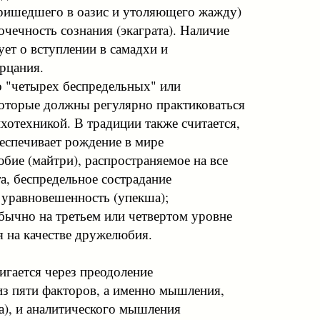
пришедшего в оазис и утоляющего жажду)
чечность сознания (экаграта). Наличие
ует о вступлении в самадхи и
рцания.
о "четырех беспредельных" или
которые должны регулярно практиковаться
отехникой. В традиции также считается,
беспечивает рождение в мире
бие (майтри), распространяемое на все
а, беспредельное сострадание
и уравновешенность (упекша);
бычно на третьем или четвертом уровне
я на качестве дружелюбия.
игается через преодоление
 из пяти факторов, а именно мышления,
ка), и аналитического мышления