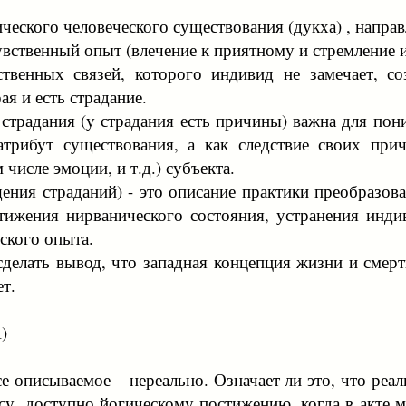
ческого человеческого существования (дукха) , направ
ственный опыт (влечение к приятному и стремление изб
твенных связей, которого индивид не замечает, со
ая и есть страдание.
традания (у страдания есть причины) важна для пони
трибут существования, а как следствие своих прич
 числе эмоции, и т.д.) субъекта.
щения страданий) - это описание практики преобразо
остижения нирванического состояния, устранения ин
ского опыта.
делать вывод, что западная концепция жизни и смерт
ет.
)
се описываемое – нереально. Означает ли это, что реа
су, доступно йогическому постижению, когда в акте 