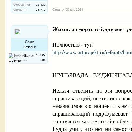
Сообщения:
37.439
Ондатр
,
30 апр 2013
Симпатии:
13.776
Жизнь и смерть в буддизме
-
р
Соня
Полностью - тут:
Вечевик
http://www.artprojekt.ru/referats/hu
Сообщения:
16.227
Симпатии:
601
ШУНЬЯВАДА - ВИДЖНЯНАВ
Нельзя ответить на эти вопро
спрашивающий, не что иное как 
независимое в отношении к эмпи
спрашивающий подразумевает “
понимается как нечто обособлен
Будда учил, что нет ни самосто