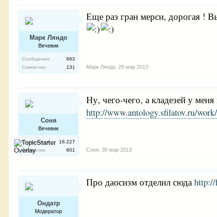
Еще раз гран мерси, дорогая ! В
Марк Ляндо
Вечевик
Сообщения:
663
Марк Ляндо
,
29 мар 2013
Симпатии:
131
Ну, чего-чего, а кладезей у мен
http://www.antology.sfilatov.ru/wo
Соня
Вечевик
Сообщения:
16.227
Соня
,
30 мар 2013
Симпатии:
601
Про даосизм отделил сюда
http:
Ондатр
Модератор