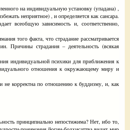
ленного на индивидуальную установку (упадана) ,
ежать неприятное) , и определяется как сансара.
здает всеобщую зависимость и, соответственно,
мания того факта, что страдание рассматривается
ин. Причины страдания – деятельность (всякая
вания индивидуальной психики для приближения к
дивидуального отношения к окружающему миру и
и не корректна по отношению к буддизму, и, как
льность принципиально непостижима? Нет, ибо то,
мудрости-понимания йогин-бодхисаттва видит мир