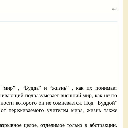
#78
 “мир” , “Будда” и “жизнь” , как их понимает
ашивающий подразумевает внешний мир, как нечто
ьности которого он не сомневается. Под “Буддой”
от переживаемого учителем мира, жизнь также
азрывное целое, отделимое только в абстракции.