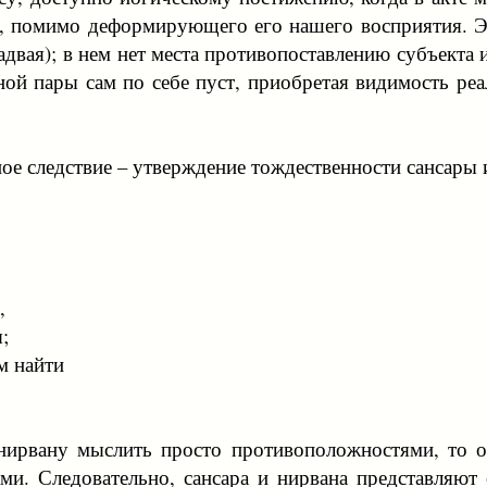
бе, помимо деформирующего его нашего восприятия. Это
адвая); в нем нет места противопоставлению субъекта 
ной пары сам по себе пуст, приобретая видимость ре
.
ное следствие – утверждение тождественности сансары 
,
;
м найти
и нирвану мыслить просто противоположностями, то 
и. Следовательно, сансара и нирвана представляют 