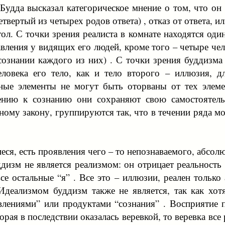
удда высказал категорическое мнение о том, что он
четвертый из четырех родов ответа) , отказ от ответа, 
тол. С точки зрения реалиста в комнате находятся один
авления у видящих его людей, кроме того – четыре че
сознании каждого из них) . С точки зрения буддизма
ловека его тело, как и тело второго – иллюзия, дл
вные элементы не могут быть оторваны от тех элеме
нию к сознанию они сохраняют свою самостоятельн
ому закону, группируются так, что в течении ряда м
я, есть проявления чего – то непознаваемого, абсолю
изм не является реализмом: он отрицает реальность 
все остальные “я” . Все это – иллюзии, реален только
деализмом буддизм также не является, так как хот
влениями” или продуктами “сознания” . Восприятие 
орая в последствии оказалась веревкой, то веревка вс