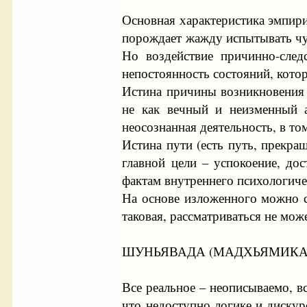
Основная характеристика эмпири
порождает жажду испытывать чув
Но воздействие причинно-следс
непостоянность состояний, котор
Истина причины возникновения с
не как вечный и неизменный а
неосознанная деятельность, в том
Истина пути (есть путь, прекра
главной цели – успокоение, д
фактам внутреннего психологиче
На основе изложенного можно с
таковая, рассматриваться не мож
ШУНЬЯВАДА (МАДХЬЯМИКА
Все реальное – неописываемо, в
что недоступно логике и дискур