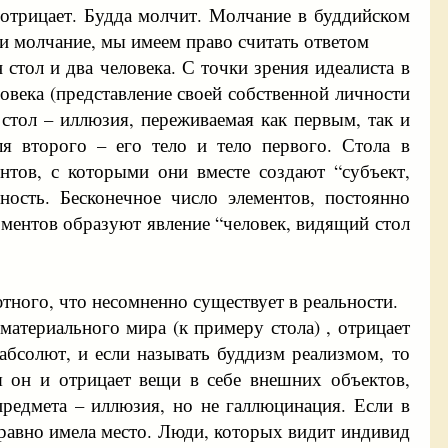
 отрицает. Будда молчит. Молчание в буддийском
или молчание, мы имеем право считать ответом
 стол и два человека. С точки зрения идеалиста в
ловека (представление своей собственной личности
 стол – иллюзия, переживаемая как первым, так и
я второго – его тело и тело первого. Стола в
нтов, с которыми они вместе создают “субъект,
ость. Бесконечное число элементов, постоянно
оментов образуют явление “человек, видящий стол
тного, что несомненно существует в реальности.
материального мира (к примеру стола) , отрицает
 абсолют, и если называть буддизм реализмом, то
я он и отрицает вещи в себе внешних объектов,
предмета – иллюзия, но не галлюцинация. Если в
е равно имела место. Люди, которых видит индивид