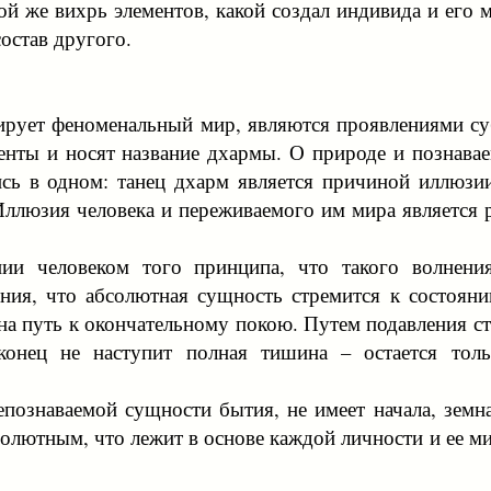
кой же вихрь элементов, какой создал индивида и его 
состав другого.
рует феноменальный мир, являются проявлениями суб
енты и носят название дхармы. О природе и познава
ись в одном: танец дхарм является причиной иллюзии
ллюзия человека и переживаемого им мира является р
нии человеком того принципа, что такого волнени
ения, что абсолютная сущность стремится к состоян
на путь к окончательному покою. Путем подавления ст
аконец не наступит полная тишина – остается тол
епознаваемой сущности бытия, не имеет начала, земн
олютным, что лежит в основе каждой личности и ее мир