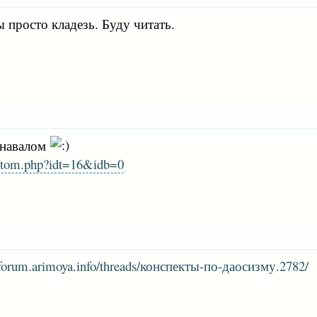
ы просто кладезь. Буду читать.
я навалом
rk/tom.php?idt=16&idb=0
//forum.arimoya.info/threads/конспекты-по-даосизму.2782/