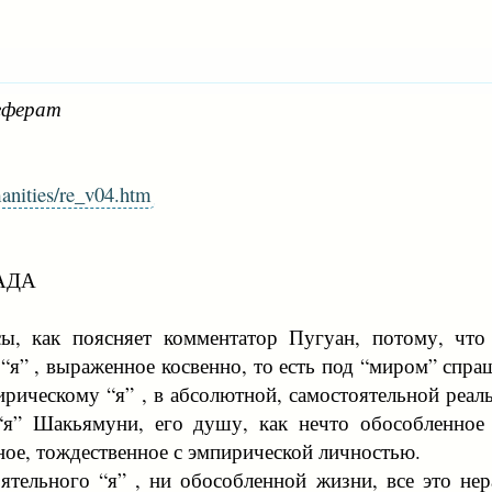
еферат
manities/re_v04.htm
АДА
сы, как поясняет комментатор Пугуан, потому, что
“я” , выраженное косвенно, то есть под “миром” спр
рическому “я” , в абсолютной, самостоятельной реал
я” Шакьямуни, его душу, как нечто обособленное 
ное, тождественное с эмпирической личностью.
ятельного “я” , ни обособленной жизни, все это нер