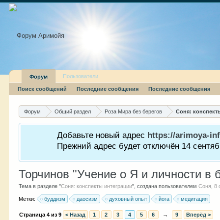
Пользователи
Форум
Поиск сообщений
Последние сообщения
Последние сообщения
Форум
Общий раздел
Роза Мира без берегов
Соня: конспект
Добавьте новый адрес
https://arimoya-inf
Прежний адрес будет отключён 14 сентябр
Торчинов "Учение о Я и личности в 
Тема в разделе "
Соня: конспекты интеграции
", создана пользователем
Соня
,
8 
Метки:
буддизм
даосизм
духовный опыт
йога
медитация
Страница 4 из 9
< Назад
1
2
3
4
5
6
→
9
Вперёд >