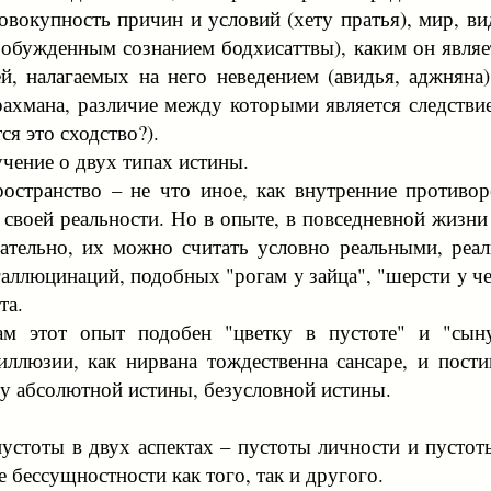
овокупность причин и условий (хету пратья), мир, в
обужденным сознанием бодхисаттвы), каким он являе
й, налагаемых на него неведением (авидья, аджняна)
ахмана, различие между которыми является следствие
я это сходство?).
чение о двух типах истины.
ространство – не что иное, как внутренние противо
своей реальности. Но в опыте, в повседневной жизни
ательно, их можно считать условно реальными, реа
галлюцинаций, подобных "рогам y зайца", "шерсти y 
та.
м этот опыт подобен "цветку в пустоте" и "сыну
иллюзии, как нирвана тождественна сансаре, и пост
у абсолютной истины, безусловной истины.
пустоты в двух аспектах – пустоты личности и пусто
е бессущностности как того, так и другого.