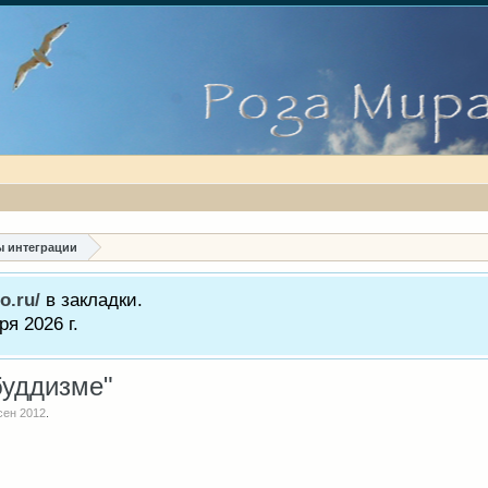
ы интеграции
o.ru/
в закладки.
я 2026 г.
буддизме"
сен 2012
.