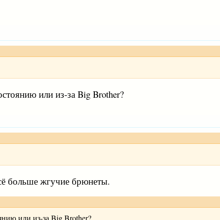
стоянию или из-за Big Brother?
всё больше жгучие брюнеты.
нию или из-за Big Brother?