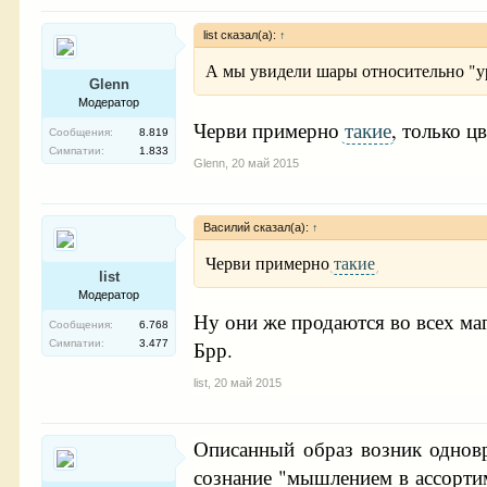
list сказал(а):
↑
А мы увидели шары относительно "уро
Glenn
Модератор
Черви примерно
такие
, только ц
Сообщения:
8.819
Симпатии:
1.833
Glenn
,
20 май 2015
Василий сказал(а):
↑
Черви примерно
такие
list
Модератор
Ну они же продаются во всех маг
Сообщения:
6.768
Брр.
Симпатии:
3.477
list
,
20 май 2015
Описанный образ возник одновр
сознание "мышлением в ассортим