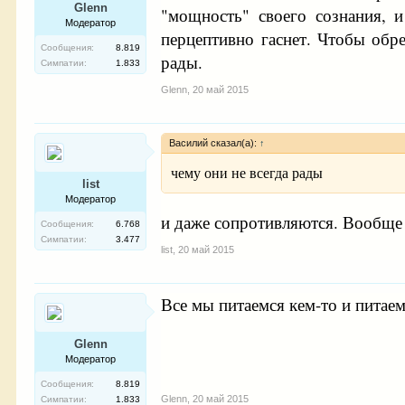
Glenn
"мощность" своего сознания, и
Модератор
перцептивно гаснет. Чтобы обр
Сообщения:
8.819
рады.
Симпатии:
1.833
Glenn
,
20 май 2015
Василий сказал(а):
↑
чему они не всегда рады
list
Модератор
и даже сопротивляются. Вообще 
Сообщения:
6.768
Симпатии:
3.477
list
,
20 май 2015
Все мы питаемся кем-то и питаем 
Glenn
Модератор
Сообщения:
8.819
Glenn
,
20 май 2015
Симпатии:
1.833