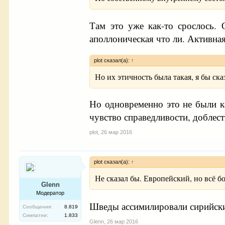
Там это уже как-то срослось.
аполлоническая что ли. Активна
plot сказал(а):
↑
Но их этичность была такая, я бы ск
Но одновременно это не были к
чувство справедливости, доблести
plot
,
26 мар 2016
plot сказал(а):
↑
Не сказал бы. Европейский, но всё 
Glenn
Модератор
Шведы ассимилировали сирийски
Сообщения:
8.819
Симпатии:
1.833
Glenn
,
26 мар 2016