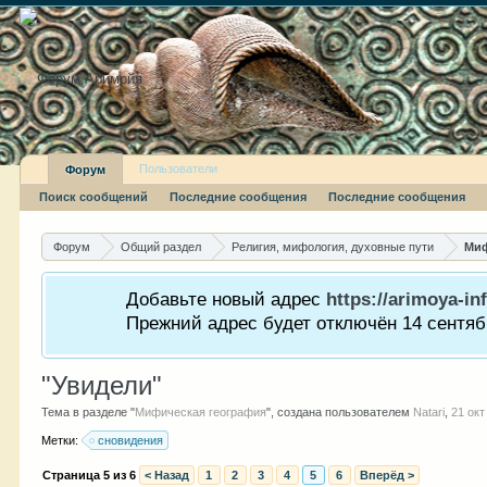
Пользователи
Форум
Поиск сообщений
Последние сообщения
Последние сообщения
Форум
Общий раздел
Религия, мифология, духовные пути
Миф
Добавьте новый адрес
https://arimoya-inf
Прежний адрес будет отключён 14 сентябр
"Увидели"
Тема в разделе "
Мифическая география
", создана пользователем
Natari
,
21 окт
Метки:
сновидения
Страница 5 из 6
< Назад
1
2
3
4
5
6
Вперёд >