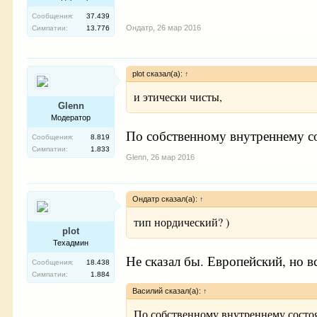
Сообщения:
37.439
Ондатр
,
26 мар 2016
Симпатии:
13.776
plot сказал(а):
↑
и этически чисты,
Glenn
Модератор
По собственному внутреннему со
Сообщения:
8.819
Симпатии:
1.833
Glenn
,
26 мар 2016
Ондатр сказал(а):
↑
тип нордический? )
plot
Техадмин
Не сказал бы. Европейский, но 
Сообщения:
18.438
Симпатии:
1.884
Василий сказал(а):
↑
По собственному внутреннему состоя