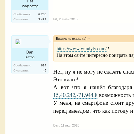
list
Модератор
Сообщения:
6.768
list
,
20 май 2015
Симпатии:
3.477
Владимир сказал(а):
↑
https://www.windyty.com/
!
Dan
На этом сайте интересно поиграть пар
Автор
Сообщения:
624
Нет, ну я не могу не сказать сп
Симпатии:
49
Это класс!
А вот что я нашёл благодар
15,40.242,-71.944,8
возможность п
У меня, на смартфоне стоит др
перед выездом, что как погоду 
Dan
,
11 июл 2015