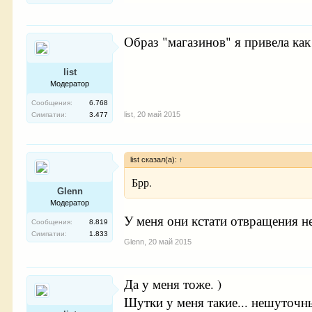
Образ "магазинов" я привела как
list
Модератор
Сообщения:
6.768
list
,
20 май 2015
Симпатии:
3.477
list сказал(а):
↑
Брр.
Glenn
Модератор
У меня они кстати отвращения не
Сообщения:
8.819
Симпатии:
1.833
Glenn
,
20 май 2015
Да у меня тоже. )
Шутки у меня такие... нешуточны