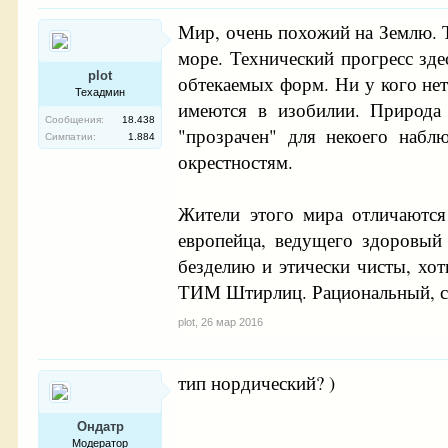
Мир, очень похожий на Землю. Т
море. Технический прогресс зде
plot
обтекаемых форм. Ни у кого нет
Техадмин
имеются в изобилии. Природа
Сообщения:
18.438
"прозрачен" для некоего набл
Симпатии:
1.884
окрестностям.
Жители этого мира отличаются
европейца, ведущего здоровый
безделию и этически чисты, хот
ТИМ Штирлиц. Рациональный, сен
plot
,
26 мар 2016
тип нордический? )
Ондатр
Модератор