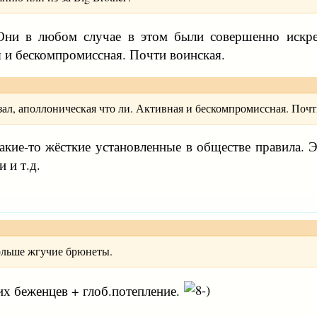
 Они в любом случае в этом были совершенно искрен
я и бескомпромиссная. Почти воинская.
азал, аполлоническая что ли. Активная и бескомпромиссная. Почт
акие-то жёсткие установленные в обществе правила. 
 и т.д.
больше жгучие брюнеты.
х беженцев + глоб.потепление.