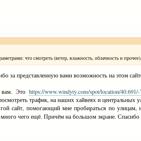
аметрами: что смотреть (ветер, влажность, облачность и прочее)
асибо за представленную вами возможность на этом сайт
я вам. Это
https://www.windyty.com/spot/location/40.69
осмотреть трафик, на наших хайвеях и центральных у
угой сайт, помогающий мне пробираться по улицам, 
и много чего ещё. Причём на большом экране. Спасибо