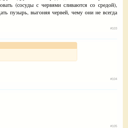
вовать (сосуды с червями сливаются со средой),
ать пузырь, выгоняя червей, чему они не всегда
#103
#104
#105