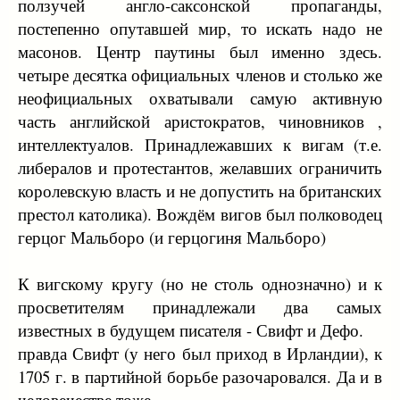
ползучей англо-саксонской пропаганды,
постепенно опутавшей мир, то искать надо не
масонов. Центр паутины был именно здесь.
четыре десятка официальных членов и столько же
неофициальных охватывали самую активную
часть английской аристократов, чиновников ,
интеллектуалов. Принадлежавших к вигам (т.е.
либералов и протестантов, желавших ограничить
королевскую власть и не допустить на британских
престол католика). Вождём вигов был полководец
герцог Мальборо (и герцогиня Мальборо)
К вигскому кругу (но не столь однозначно) и к
просветителям принадлежали два самых
известных в будущем писателя - Свифт и Дефо.
правда Свифт (у него был приход в Ирландии), к
1705 г. в партийной борьбе разочаровался. Да и в
человечестве тоже.