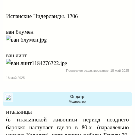
Испанские Нидерланды. 1706
ван блумен
ван линт
Последнее редактирование:
18 май 2025
18 май 2025
Ондатр
Модератор
итальянцы
(в итальянской живописи период позднего
барокко наступает где-то в 80-х. (параллельно
музыке Корелли), хотя ранние работы Гаулли 70-