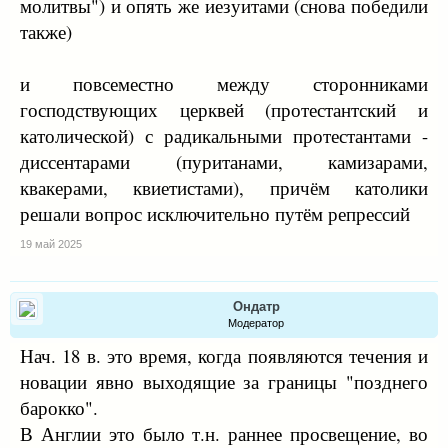
молитвы") и опять же иезуитами (снова победили
также)
и повсеместно между сторонниками
господствующих церквей (протестантский и
католической) с радикальными протестантами -
диссентарами (пуританами, камизарами,
квакерами, квиетистами), причём католики
решали вопрос исключительно путём репрессий
19 май 2025
Ондатр
Модератор
Нач. 18 в. это время, когда появляются течения и
новации явно выходящие за границы "позднего
барокко".
В Англии это было т.н. раннее просвещение, во