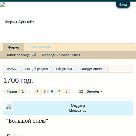
Вход
Пользователи
Форум
Поиск сообщений
Последние сообщения
Последние сообщения
Форум
Общий раздел
Ойкумена
Вокруг света
1706 год.
< Назад
1
←
4
5
6
7
8
→
12
Вперёд >
Ондатр
Модератор
"Большой стиль"