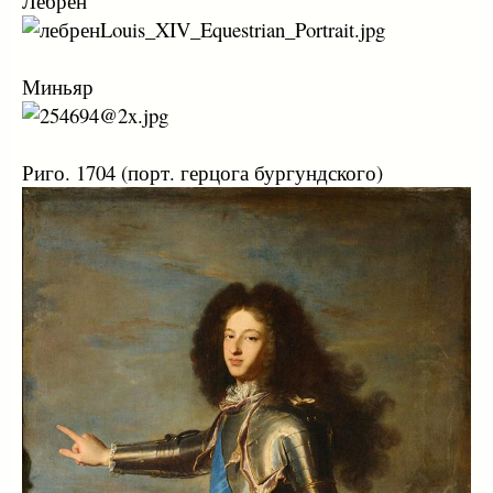
Лебрен
Миньяр
Риго. 1704 (порт. герцога бургундского)