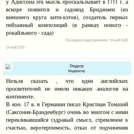
у Адиссона эта мысль проскальзывает в 1711 г. а
вскоре появится и садовод Бриджмен (из
внешнего круга кити-кэтов), создатель первых
пейзажный композиций (в рамках нового -
рокайльного - сада)
Последнее редактирование:
19 май 2025
19 май 2025
Ондатр
Модератор
Нельзя сказать , что идеи английских
просветителей не имели никаких аналогов на
континенте.
В кон. 17 в. в Германии писал Кристиан Томазий
(Саксония-Бранденбург) очень во многом с ними
перекликавшийся (здравый смысл, стремление к
счастью, веротерпимость, отказ от подчинения