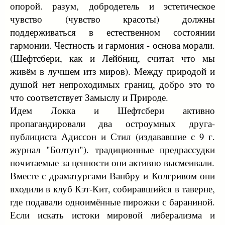
опорой. разум, добродетель и эстетическое
чувство (чувство красоты) должны
поддерживаться в естественном состоянии
гармонии. Честность и гармония - основа морали.
(Шефтсбери, как и Лейбниц, считал что мы
живём в лучшем итз миров). Между природой и
душой нет непроходимых границ, добро это то
что соответствует Замыслу и Природе.
Идем Локка и Шефтсбери активно
пропагандировали два остроумных друга-
публициста Адиссон и Стил (издававшие с 9 г.
журнал "Болтун"). традиционные предрассудки
почитаемые за ценности они активно высмеивали.
Вместе с драматургами Ванбру и Колгривом они
входили в клуб Кэт-Кит, собиравшийся в таверне,
где подавали одноимённые пирожки с бараниной.
Если искать истоки мировой либерализма и